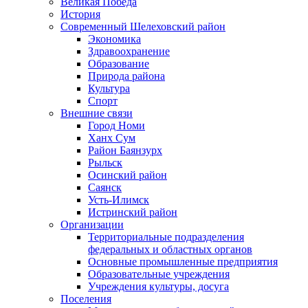
Великая Победа
История
Современный Шелеховский район
Экономика
Здравоохранение
Образование
Природа района
Культура
Спорт
Внешние связи
Город Номи
Ханх Сум
Район Баянзурх
Рыльск
Осинский район
Саянск
Усть-Илимск
Истринский район
Организации
Территориальные подразделения
федеральных и областных органов
Основные промышленные предприятия
Образовательные учреждения
Учреждения культуры, досуга
Поселения