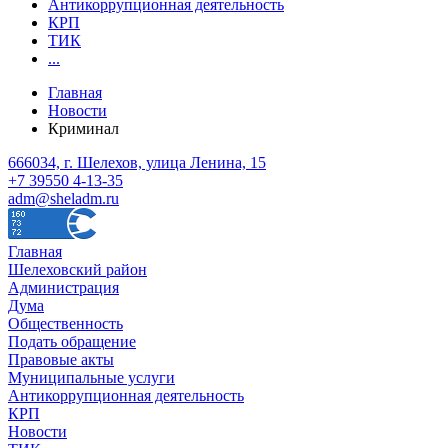
Антикоррупционная деятельность
КРП
ТИК
...
Главная
Новости
Криминал
666034, г. Шелехов, улица Ленина, 15
+7 39550 4-13-35
adm@sheladm.ru
Главная
Шелеховский район
Администрация
Дума
Общественность
Подать обращение
Правовые акты
Муниципальные услуги
Антикоррупционная деятельность
КРП
Новости