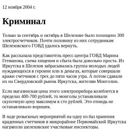
12 ноября 2004 г.
Криминал
Только за сентябрь и октябрь в Шелехове было похищено 300
электросчетчиков. Почти половину из них сотрудникам
Шелеховского ГОВД удалось вернуть.
Как рассказала представитель пресс-центра ГОВД Марина
Гетманова, схема хищения и сбыта была довольно проста. Из
Иркутска в Шелехов забрасывалась группа молодых людей
нуждающихся в героине или в деньгах, которые совершали
кражи счетчиков с трех до пяти часов утра. А потом сдавали
их на Свердловский рынок Иркутска, жителям Монголии.
Если магазинская цена этого электроприбора колеблется в
пределах 400-700 рублей, то монголы устанавливали
скупочную цену максимум в сто рублей. Это отнюдь не
останавливало воришек.
В ходе розыскных мероприятий на одну из баз хранения
краденных счетчиков в микрорайоне Первомайский Иркутска
нагрянули шелеховские участковые инспекторы.