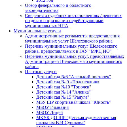
2012 год
Обзор федерального и областного
законодательства
Сведения о судебных постановлениях / решениях
по делам о признании недействующими
муниципальных НПА
Муниципальные услуги
Административные регламенты предоставления
муниципальных услуг Шелеховского района
Перечень муниципальных услуг Шелеховского
района, предоставляемых в ГАУ "МФЦ ИО"
Перечень муниципальных услуг, предоставляемых
Администрацией Шелеховского муниципального
района
Платные услуги
Детский сад №6 "Аленький цветочек"
Детский сад № 9 «Подснежник»
Детский сад №10 "Тополек"
Детский сад № 14 "Аленка"
Детский сад № 15 "Радуга"
МБУ ШР спортивная школа "Юность"
МБОУ Гимназия
МБОУ Лицей
МКУК ДО ШР "Детская художественная
школа им.В.И.Сурикова"