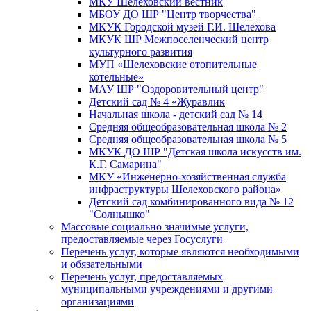
МКУ Шелеховский вестник
МБОУ ДО ШР "Центр творчества"
МКУК Городской музей Г.И. Шелехова
МКУК ШР Межпоселенческий центр
культурного развития
МУП «Шелеховские отопительные
котельные»
МАУ ШР "Оздоровительный центр"
Детский сад № 4 «Журавлик
Начальная школа - детский сад № 14
Средняя общеобразовательная школа № 2
Средняя общеобразовательная школа № 5
МКУК ДО ШР "Детская школа искусств им.
К.Г. Самарина"
МКУ «Инженерно-хозяйственная служба
инфраструктуры Шелеховского района»
Детский сад комбинированного вида № 12
"Солнышко"
Массовые социально значимые услуги,
предоставляемые через Госуслуги
Перечень услуг, которые являются необходимыми
и обязательными
Перечень услуг, предоставляемых
муниципальными учреждениями и другими
организациями