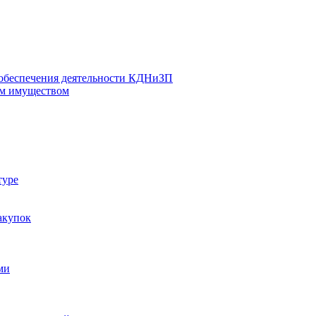
 обеспечения деятельности КДНиЗП
м имуществом
туре
акупок
ми