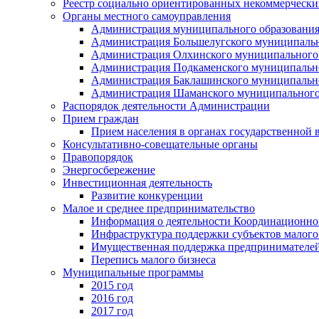
Реестр социально ориентированных некоммерчески
Органы местного самоуправления
Администрация муниципального образования
Администрация Большелугского муниципальн
Администрация Олхинского муниципального 
Администрация Подкаменского муниципально
Администрация Баклашинского муниципально
Администрация Шаманского муниципального
Распорядок деятельности Администрации
Прием граждан
Прием населения в органах государственной 
Консультативно-совещательные органы
Правопорядок
Энергосбережение
Инвестиционная деятельность
Развитие конкуренции
Малое и среднее предпринимательство
Информация о деятельности Координационног
Инфраструктура поддержки субъектов малого
Имущественная поддержка предпринимателей
Перепись малого бизнеса
Муниципальные программы
2015 год
2016 год
2017 год