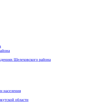
а
района
ждениях Шелеховского района
и населения
кутской области