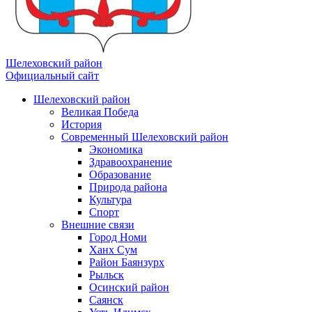
Шелеховский район
Официальный сайт
Шелеховский район
Великая Победа
История
Современный Шелеховский район
Экономика
Здравоохранение
Образование
Природа района
Культура
Спорт
Внешние связи
Город Номи
Ханх Сум
Район Баянзурх
Рыльск
Осинский район
Саянск