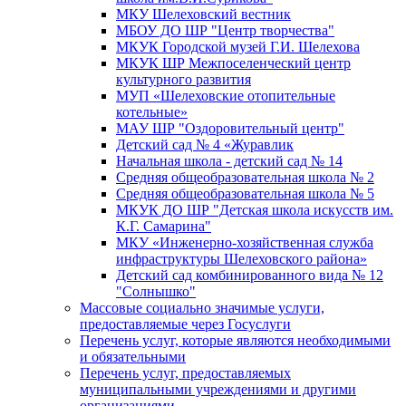
МКУ Шелеховский вестник
МБОУ ДО ШР "Центр творчества"
МКУК Городской музей Г.И. Шелехова
МКУК ШР Межпоселенческий центр
культурного развития
МУП «Шелеховские отопительные
котельные»
МАУ ШР "Оздоровительный центр"
Детский сад № 4 «Журавлик
Начальная школа - детский сад № 14
Средняя общеобразовательная школа № 2
Средняя общеобразовательная школа № 5
МКУК ДО ШР "Детская школа искусств им.
К.Г. Самарина"
МКУ «Инженерно-хозяйственная служба
инфраструктуры Шелеховского района»
Детский сад комбинированного вида № 12
"Солнышко"
Массовые социально значимые услуги,
предоставляемые через Госуслуги
Перечень услуг, которые являются необходимыми
и обязательными
Перечень услуг, предоставляемых
муниципальными учреждениями и другими
организациями