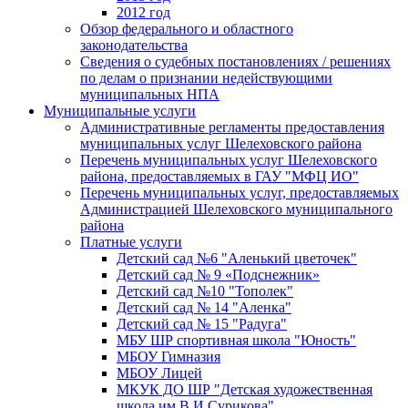
2012 год
Обзор федерального и областного
законодательства
Сведения о судебных постановлениях / решениях
по делам о признании недействующими
муниципальных НПА
Муниципальные услуги
Административные регламенты предоставления
муниципальных услуг Шелеховского района
Перечень муниципальных услуг Шелеховского
района, предоставляемых в ГАУ "МФЦ ИО"
Перечень муниципальных услуг, предоставляемых
Администрацией Шелеховского муниципального
района
Платные услуги
Детский сад №6 "Аленький цветочек"
Детский сад № 9 «Подснежник»
Детский сад №10 "Тополек"
Детский сад № 14 "Аленка"
Детский сад № 15 "Радуга"
МБУ ШР спортивная школа "Юность"
МБОУ Гимназия
МБОУ Лицей
МКУК ДО ШР "Детская художественная
школа им.В.И.Сурикова"