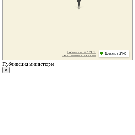
Публикация миниатюры
×