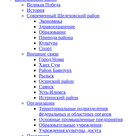
Великая Победа
История
Современный Шелеховский район
Экономика
Здравоохранение
Образование
Природа района
Культура
Спорт
Внешние связи
Город Номи
Ханх Сум
Район Баянзурх
Рыльск
Осинский район
Саянск
Усть-Илимск
Истринский район
Организации
Территориальные подразделения
федеральных и областных органов
Основные промышленные предприятия
Образовательные учреждения
Учреждения культуры, досуга
Поселения