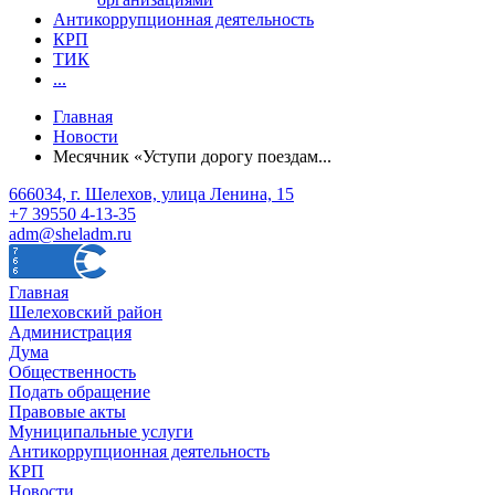
Антикоррупционная деятельность
КРП
ТИК
...
Главная
Новости
Месячник «Уступи дорогу поездам...
666034, г. Шелехов, улица Ленина, 15
+7 39550 4-13-35
adm@sheladm.ru
Главная
Шелеховский район
Администрация
Дума
Общественность
Подать обращение
Правовые акты
Муниципальные услуги
Антикоррупционная деятельность
КРП
Новости