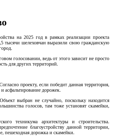
во
ройства на 2025 год в рамках реализации проекта
2,5 тысячи шелеховчан выразили свою гражданскую
город.
овом голосовании, ведь от этого зависит не просто
сть для других территорий.
Согласно проекту, если победит данная территория,
 и асфальтирование дорожек.
Объект выбран не случайно, поскольку находится
большинства голосов, там тоже установят скамейки,
ского техникума архитектуры и строительства.
редпочтение благоустройству данной территории,
ие, пешеходная дорожка и скамейки.