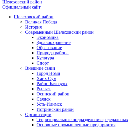
Шелеховский район
Официальный сайт
Шелеховский район
Великая Победа
История
Современный Шелеховский район
Экономика
Здравоохранение
Образование
Природа района
Культура
Спорт
Внешние связи
Город Номи
Ханх Сум
Район Баянзурх
Рыльск
Осинский район
Саянск
Усть-Илимск
Истринский район
Организации
Территориальные подразделения федеральных
Основные промышленные предприятия