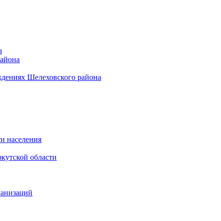
а
района
ждениях Шелеховского района
и населения
кутской области
ганизаций