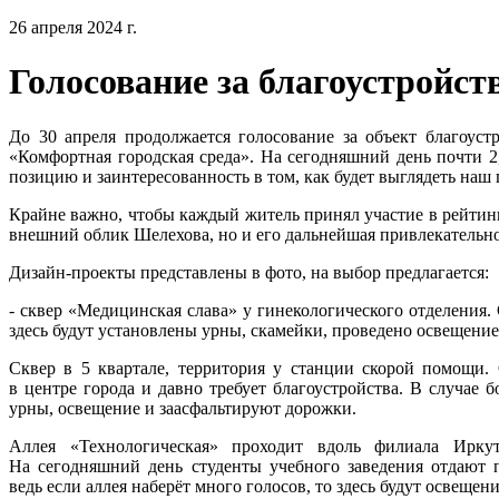
26 апреля 2024 г.
Голосование за благоустройст
До 30 апреля продолжается голосование за объект благоуст
«Комфортная городская среда». На сегодняшний день почти 
позицию и заинтересованность в том, как будет выглядеть наш 
Крайне важно, чтобы каждый житель принял участие в рейтинг
внешний облик Шелехова, но и его дальнейшая привлекательно
Дизайн-проекты представлены в фото, на выбор предлагается:
- сквер «Медицинская слава» у гинекологического отделения. 
здесь будут установлены урны, скамейки, проведено освещение
Сквер в 5 квартале, территория у станции скорой помощи. 
в центре города и давно требует благоустройства. В случае 
урны, освещение и заасфальтируют дорожки.
Аллея «Технологическая» проходит вдоль филиала Иркут
На сегодняшний день студенты учебного заведения отдают п
ведь если аллея наберёт много голосов, то здесь будут освещен