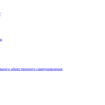
"
ии
льного общественного самоуправления