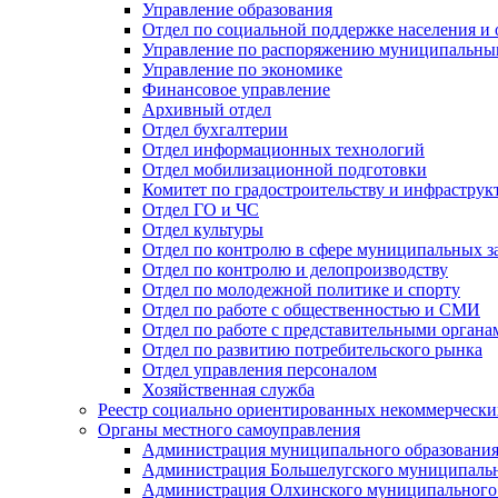
Управление образования
Отдел по социальной поддержке населения и
Управление по распоряжению муниципальны
Управление по экономике
Финансовое управление
Архивный отдел
Отдел бухгалтерии
Отдел информационных технологий
Отдел мобилизационной подготовки
Комитет по градостроительству и инфраструк
Отдел ГО и ЧС
Отдел культуры
Отдел по контролю в сфере муниципальных з
Отдел по контролю и делопроизводству
Отдел по молодежной политике и спорту
Отдел по работе с общественностью и СМИ
Отдел по работе с представительными органа
Отдел по развитию потребительского рынка
Отдел управления персоналом
Хозяйственная служба
Реестр социально ориентированных некоммерчески
Органы местного самоуправления
Администрация муниципального образования
Администрация Большелугского муниципальн
Администрация Олхинского муниципального 