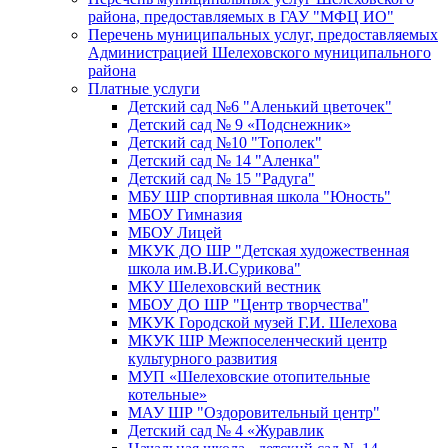
района, предоставляемых в ГАУ "МФЦ ИО"
Перечень муниципальных услуг, предоставляемых
Администрацией Шелеховского муниципального
района
Платные услуги
Детский сад №6 "Аленький цветочек"
Детский сад № 9 «Подснежник»
Детский сад №10 "Тополек"
Детский сад № 14 "Аленка"
Детский сад № 15 "Радуга"
МБУ ШР спортивная школа "Юность"
МБОУ Гимназия
МБОУ Лицей
МКУК ДО ШР "Детская художественная
школа им.В.И.Сурикова"
МКУ Шелеховский вестник
МБОУ ДО ШР "Центр творчества"
МКУК Городской музей Г.И. Шелехова
МКУК ШР Межпоселенческий центр
культурного развития
МУП «Шелеховские отопительные
котельные»
МАУ ШР "Оздоровительный центр"
Детский сад № 4 «Журавлик