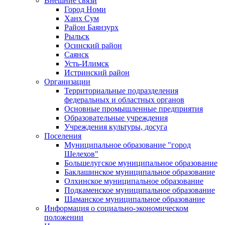
Внешние связи
Город Номи
Ханх Сум
Район Баянзурх
Рыльск
Осинский район
Саянск
Усть-Илимск
Истринский район
Организации
Территориальные подразделения
федеральных и областных органов
Основные промышленные предприятия
Образовательные учреждения
Учреждения культуры, досуга
Поселения
Муниципальное образование "город
Шелехов"
Большелугское муниципальное образование
Баклашинское муниципальное образование
Олхинское муниципальное образование
Подкаменское муниципальное образование
Шаманское муниципальное образование
Информация о социально-экономическом
положении