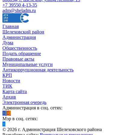
+7 39550 4-13-35
adm@sheladm.ru
Главная
Шелеховский район
Администрация
Дума
Общественность
Подать обращение
Правовые акты
Муниципальные услуги
Антикоррупционная деятельность
КРП
Новости
ТИК
Карта сайта
Архив
Электронная очередь
Администрация в соц. сетях:
Мэр в соц. сетях:
©
2026
г. Администрация Шелеховского района
Разработка сайта:
Виртуальные технологии