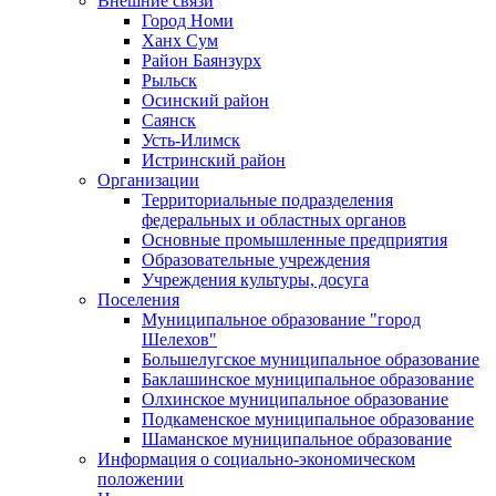
Внешние связи
Город Номи
Ханх Сум
Район Баянзурх
Рыльск
Осинский район
Саянск
Усть-Илимск
Истринский район
Организации
Территориальные подразделения
федеральных и областных органов
Основные промышленные предприятия
Образовательные учреждения
Учреждения культуры, досуга
Поселения
Муниципальное образование "город
Шелехов"
Большелугское муниципальное образование
Баклашинское муниципальное образование
Олхинское муниципальное образование
Подкаменское муниципальное образование
Шаманское муниципальное образование
Информация о социально-экономическом
положении