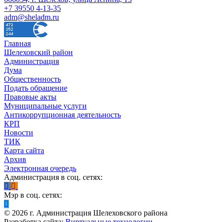
+7 39550 4-13-35
adm@sheladm.ru
Главная
Шелеховский район
Администрация
Дума
Общественность
Подать обращение
Правовые акты
Муниципальные услуги
Антикоррупционная деятельность
КРП
Новости
ТИК
Карта сайта
Архив
Электронная очередь
Администрация в соц. сетях:
Мэр в соц. сетях:
©
2026
г. Администрация Шелеховского района
Разработка сайта:
Виртуальные технологии