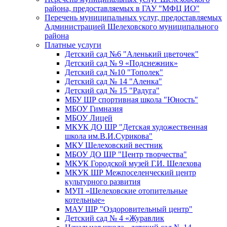
района, предоставляемых в ГАУ "МФЦ ИО"
Перечень муниципальных услуг, предоставляемых
Администрацией Шелеховского муниципального
района
Платные услуги
Детский сад №6 "Аленький цветочек"
Детский сад № 9 «Подснежник»
Детский сад №10 "Тополек"
Детский сад № 14 "Аленка"
Детский сад № 15 "Радуга"
МБУ ШР спортивная школа "Юность"
МБОУ Гимназия
МБОУ Лицей
МКУК ДО ШР "Детская художественная
школа им.В.И.Сурикова"
МКУ Шелеховский вестник
МБОУ ДО ШР "Центр творчества"
МКУК Городской музей Г.И. Шелехова
МКУК ШР Межпоселенческий центр
культурного развития
МУП «Шелеховские отопительные
котельные»
МАУ ШР "Оздоровительный центр"
Детский сад № 4 «Журавлик