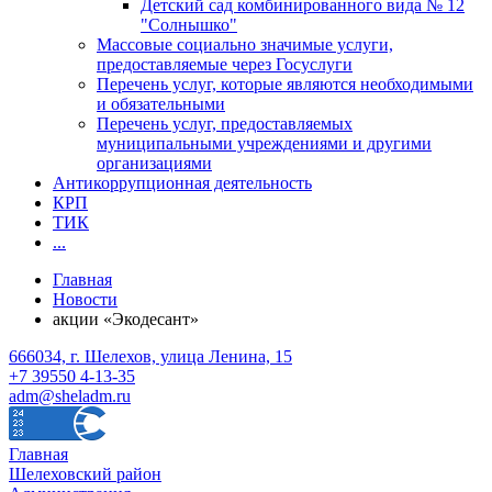
Детский сад комбинированного вида № 12
"Солнышко"
Массовые социально значимые услуги,
предоставляемые через Госуслуги
Перечень услуг, которые являются необходимыми
и обязательными
Перечень услуг, предоставляемых
муниципальными учреждениями и другими
организациями
Антикоррупционная деятельность
КРП
ТИК
...
Главная
Новости
акции «Экодесант»
666034, г. Шелехов, улица Ленина, 15
+7 39550 4-13-35
adm@sheladm.ru
Главная
Шелеховский район