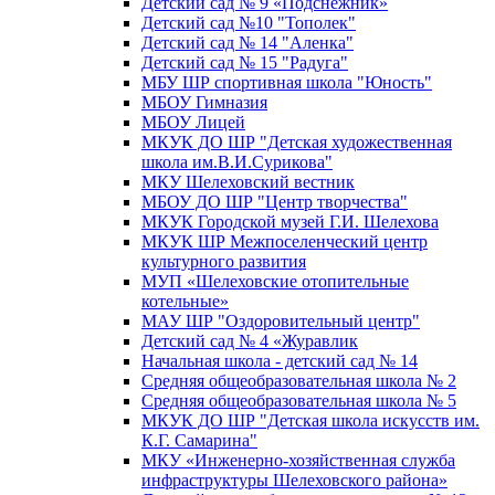
Детский сад № 9 «Подснежник»
Детский сад №10 "Тополек"
Детский сад № 14 "Аленка"
Детский сад № 15 "Радуга"
МБУ ШР спортивная школа "Юность"
МБОУ Гимназия
МБОУ Лицей
МКУК ДО ШР "Детская художественная
школа им.В.И.Сурикова"
МКУ Шелеховский вестник
МБОУ ДО ШР "Центр творчества"
МКУК Городской музей Г.И. Шелехова
МКУК ШР Межпоселенческий центр
культурного развития
МУП «Шелеховские отопительные
котельные»
МАУ ШР "Оздоровительный центр"
Детский сад № 4 «Журавлик
Начальная школа - детский сад № 14
Средняя общеобразовательная школа № 2
Средняя общеобразовательная школа № 5
МКУК ДО ШР "Детская школа искусств им.
К.Г. Самарина"
МКУ «Инженерно-хозяйственная служба
инфраструктуры Шелеховского района»