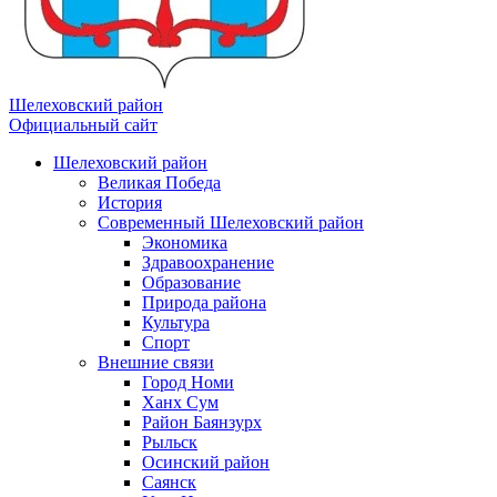
Шелеховский район
Официальный сайт
Шелеховский район
Великая Победа
История
Современный Шелеховский район
Экономика
Здравоохранение
Образование
Природа района
Культура
Спорт
Внешние связи
Город Номи
Ханх Сум
Район Баянзурх
Рыльск
Осинский район
Саянск