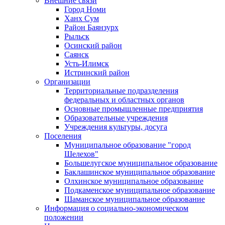
Внешние связи
Город Номи
Ханх Сум
Район Баянзурх
Рыльск
Осинский район
Саянск
Усть-Илимск
Истринский район
Организации
Территориальные подразделения
федеральных и областных органов
Основные промышленные предприятия
Образовательные учреждения
Учреждения культуры, досуга
Поселения
Муниципальное образование "город
Шелехов"
Большелугское муниципальное образование
Баклашинское муниципальное образование
Олхинское муниципальное образование
Подкаменское муниципальное образование
Шаманское муниципальное образование
Информация о социально-экономическом
положении