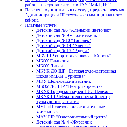
района, предоставляемых в ГАУ "МФЦ ИО"
Перечень муниципальных услуг, предоставляемых
Администрацией Шелеховского муниципального
района
Платные услуги
Детский сад №6 "Аленький цветочек"
Детский сад № 9 «Подснежник»
Детский сад №10 "Тополек"
Детский сад № 14 "Аленка"
Детский сад № 15 "Радуга"
МБУ ШР спортивная школа "Юность"
МБОУ Гимназия
МБОУ Лицей
МКУК ДО ШР "Детская художественная
школа им.В.И.Сурикова"
МКУ Шелеховский вестник
МБОУ ДО ШР "Центр творчества"
МКУК Городской музей Г.И. Шелехова
МКУК ШР Межпоселенческий центр
культурного развития
МУП «Шелеховские отопительные
котельные»
МАУ ШР "Оздоровительный центр"
Детский сад № 4 «Журавлик