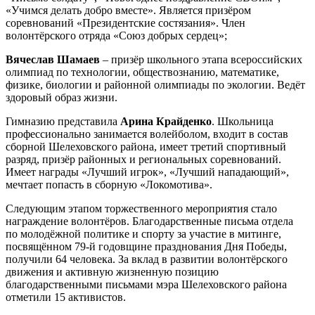
«Учимся делать добро вместе». Является призёром
соревнований «Президентские состязания». Член
волонтёрского отряда «Союз добрых сердец»;
Вячеслав Шамаев
– призёр школьного этапа всероссийских
олимпиад по технологии, обществознанию, математике,
физике, биологии и районной олимпиады по экологии. Ведёт
здоровый образ жизни.
Гимназию представила
Арина Крайденко
. Школьница
профессионально занимается волейболом, входит в состав
сборной Шелеховского района, имеет третий спортивный
разряд, призёр районных и региональных соревнований.
Имеет награды «Лучший игрок», «Лучший нападающий»,
мечтает попасть в сборную «Локомотива».
Следующим этапом торжественного мероприятия стало
награждение волонтёров. Благодарственные письма отдела
по молодёжной политике и спорту за участие в митинге,
посвящённом 79-й годовщине празднования Дня Победы,
получили 64 человека. За вклад в развитии волонтёрского
движения и активную жизненную позицию
благодарственными письмами мэра Шелеховского района
отметили 15 активистов.