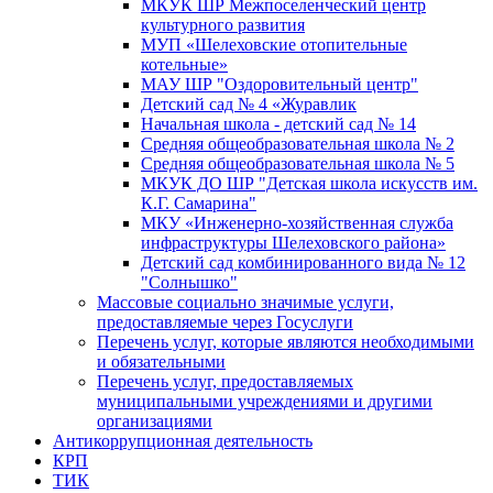
МКУК ШР Межпоселенческий центр
культурного развития
МУП «Шелеховские отопительные
котельные»
МАУ ШР "Оздоровительный центр"
Детский сад № 4 «Журавлик
Начальная школа - детский сад № 14
Средняя общеобразовательная школа № 2
Средняя общеобразовательная школа № 5
МКУК ДО ШР "Детская школа искусств им.
К.Г. Самарина"
МКУ «Инженерно-хозяйственная служба
инфраструктуры Шелеховского района»
Детский сад комбинированного вида № 12
"Солнышко"
Массовые социально значимые услуги,
предоставляемые через Госуслуги
Перечень услуг, которые являются необходимыми
и обязательными
Перечень услуг, предоставляемых
муниципальными учреждениями и другими
организациями
Антикоррупционная деятельность
КРП
ТИК