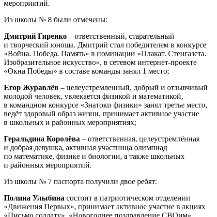
мероприятий.
Из школы № 8 были отмечены:
Дмитрий Гиренко
– ответственный, старательный
и творческий юноша. Дмитрий стал победителем в конкурсе
«Война. Победа. Память» в номинации «Плакат. Стенгазета.
Изобразительное искусство», в сетевом интернет-проекте
«Окна Победы» в составе команды занял 1 место;
Егор Журавлёв
– целеустремленный, добрый и отзывчивый
молодой человек, увлекается физикой и математикой,
в командном конкурсе «Знатоки физики» занял третье место,
ведёт здоровый образ жизни, принимает активное участие
в школьных и районных мероприятиях;
Геральдина Королёва
– ответственная, целеустремлённая
и добрая девушка, активная участница олимпиад
по математике, физике и биологии, а также школьных
и районных мероприятий.
Из школы № 7 паспорта получили двое ребят:
Полина Улыбина
состоит в патриотическом отделении
«Движения Первых», принимает активное участие в акциях
«Письмо солдату», «Новогоднее поздравление СВОим»,