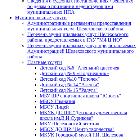
Сведения о судебных постановлениях / решениях
по делам о признании недействующими
муниципальных НПА
Муниципальные услуги
Административные регламенты предоставления
муниципальных услуг Шелеховского района
Перечень муниципальных услуг Шелеховского
района, предоставляемых в ГАУ "МФЦ ИО"
Перечень муниципальных услуг, предоставляемых
Администрацией Шелеховского муниципального
района
Платные услуги
Детский сад №6 "Аленький цветочек"
Детский сад № 9 «Подснежник»
Детский сад №10 "Тополек"
Детский сад № 14 "Аленка"
Детский сад № 15 "Радуга"
МБУ ШР спортивная школа "Юность"
МБОУ Гимназия
МБОУ Лицей
МКУК ДО ШР "Детская художественная
школа им.В.И.Сурикова"
МКУ Шелеховский вестник
МБОУ ДО ШР "Центр творчества"
МКУК Городской музей Г.И. Шелехова