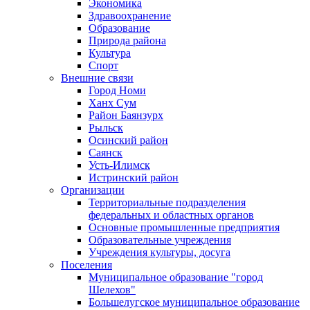
Экономика
Здравоохранение
Образование
Природа района
Культура
Спорт
Внешние связи
Город Номи
Ханх Сум
Район Баянзурх
Рыльск
Осинский район
Саянск
Усть-Илимск
Истринский район
Организации
Территориальные подразделения
федеральных и областных органов
Основные промышленные предприятия
Образовательные учреждения
Учреждения культуры, досуга
Поселения
Муниципальное образование "город
Шелехов"
Большелугское муниципальное образование