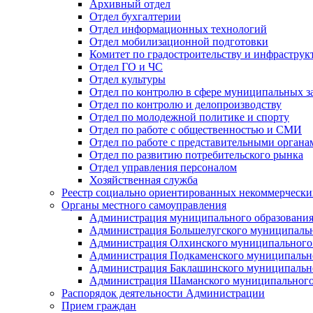
Архивный отдел
Отдел бухгалтерии
Отдел информационных технологий
Отдел мобилизационной подготовки
Комитет по градостроительству и инфраструк
Отдел ГО и ЧС
Отдел культуры
Отдел по контролю в сфере муниципальных з
Отдел по контролю и делопроизводству
Отдел по молодежной политике и спорту
Отдел по работе с общественностью и СМИ
Отдел по работе с представительными органа
Отдел по развитию потребительского рынка
Отдел управления персоналом
Хозяйственная служба
Реестр социально ориентированных некоммерчески
Органы местного самоуправления
Администрация муниципального образования
Администрация Большелугского муниципальн
Администрация Олхинского муниципального 
Администрация Подкаменского муниципально
Администрация Баклашинского муниципально
Администрация Шаманского муниципального
Распорядок деятельности Администрации
Прием граждан