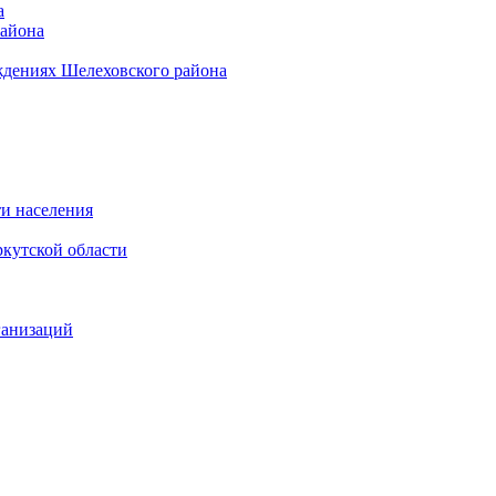
а
района
ждениях Шелеховского района
и населения
кутской области
ганизаций