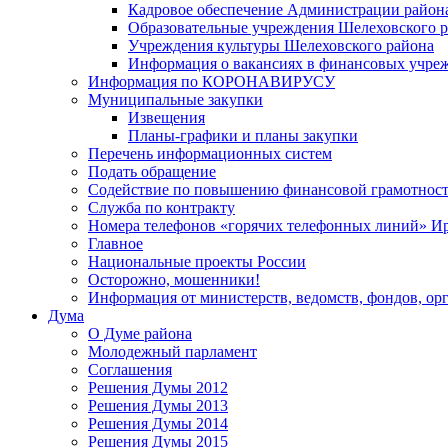
Кадровое обеспечение Администрации район
Образовательные учреждения Шелеховского 
Учреждения культуры Шелеховского района
Информация о вакансиях в финансовых учре
Информация по КОРОНАВИРУСУ
Муниципальные закупки
Извещения
Планы-графики и планы закупки
Перечень информационных систем
Подать обращение
Содействие по повышению финансовой грамотност
Служба по контракту
Номера телефонов «горячих телефонных линий» Ир
Главное
Национальные проекты России
Осторожно, мошенники!
Информация от министерств, ведомств, фондов, ор
Дума
О Думе района
Молодежный парламент
Соглашения
Решения Думы 2012
Решения Думы 2013
Решения Думы 2014
Решения Думы 2015