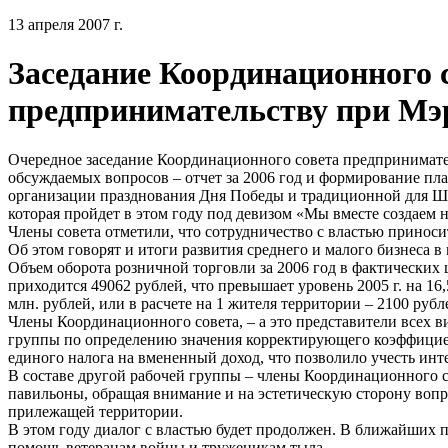
13 апреля 2007 г.
Заседание Координационного 
предпринимательству при Мэ
Очередное заседание Координационного совета предпринимате
обсуждаемых вопросов – отчет за 2006 год и формирование пла
организации празднования Дня Победы и традиционной для Ше
которая пройдет в этом году под девизом «Мы вместе создаем 
Члены совета отметили, что сотрудничество с властью приноси
Об этом говорят и итоги развития среднего и малого бизнеса в
Объем оборота розничной торговли за 2006 год в фактических ц
приходится 49062 рублей, что превышает уровень 2005 г. на 16
млн. рублей, или в расчете на 1 жителя территории – 2100 рубл
Члены Координационного совета, – а это представители всех ви
группы по определению значения корректирующего коэффициен
единого налога на вмененный доход, что позволило учесть инт
В составе другой рабочей группы – члены Координационного с
павильоны, обращая внимание и на эстетическую сторону вопр
прилежащей территории.
В этом году диалог с властью будет продолжен. В ближайших 
помощь ветеранам войны и труженикам тыла.