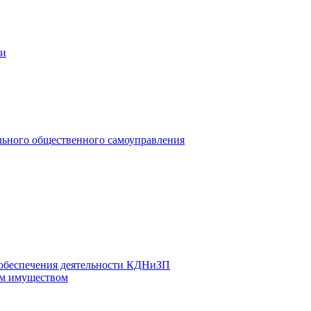
ии
льного общественного самоуправления
 обеспечения деятельности КДНиЗП
м имуществом