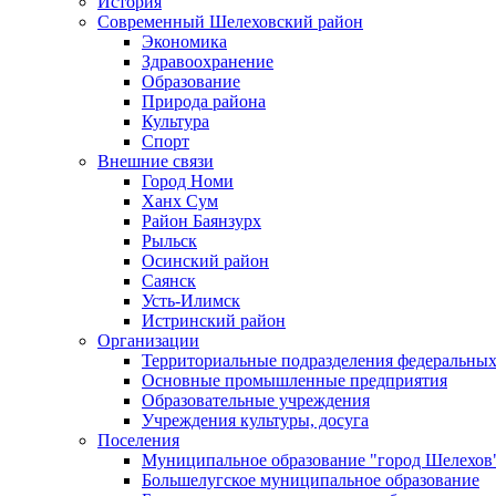
История
Современный Шелеховский район
Экономика
Здравоохранение
Образование
Природа района
Культура
Спорт
Внешние связи
Город Номи
Ханх Сум
Район Баянзурх
Рыльск
Осинский район
Саянск
Усть-Илимск
Истринский район
Организации
Территориальные подразделения федеральных
Основные промышленные предприятия
Образовательные учреждения
Учреждения культуры, досуга
Поселения
Муниципальное образование "город Шелехов
Большелугское муниципальное образование