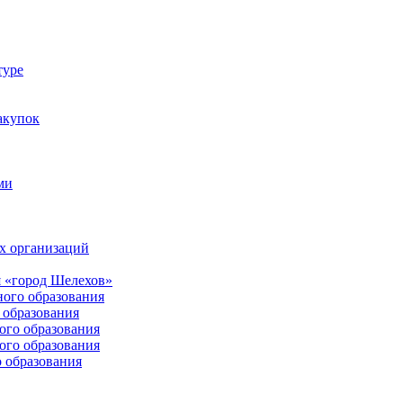
туре
акупок
ми
х организаций
 «город Шелехов»
ого образования
образования
го образования
го образования
 образования