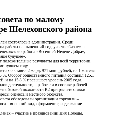
совета по малому
ре Шелеховского района
лей состоялось в администрации. Среди
на работы на нынешний год, участие бизнеса в
леховского района «Весенней Неделе Добра»,
наше будущее».
т положительные результаты для всей территории.
 минувшем году.
енах составил 2 млрд. 971 млн. рублей, на 1 жителя
,5 %. Оборот общественного питания составил 125,1
ей, и на 15,8 % превышает уровень 2005 года.
дов деятельности, – работали в составе рабочей
та базовой доходности К2 при расчете ставки
ересы бизнеса и местного бюджета.
овета обследовали организации торговли –
оса – внешний вид, оформление, содержание
планах – участие в праздновании Дня Победы,