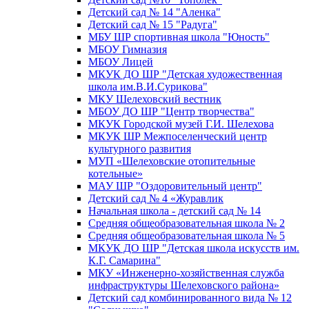
Детский сад № 14 "Аленка"
Детский сад № 15 "Радуга"
МБУ ШР спортивная школа "Юность"
МБОУ Гимназия
МБОУ Лицей
МКУК ДО ШР "Детская художественная
школа им.В.И.Сурикова"
МКУ Шелеховский вестник
МБОУ ДО ШР "Центр творчества"
МКУК Городской музей Г.И. Шелехова
МКУК ШР Межпоселенческий центр
культурного развития
МУП «Шелеховские отопительные
котельные»
МАУ ШР "Оздоровительный центр"
Детский сад № 4 «Журавлик
Начальная школа - детский сад № 14
Средняя общеобразовательная школа № 2
Средняя общеобразовательная школа № 5
МКУК ДО ШР "Детская школа искусств им.
К.Г. Самарина"
МКУ «Инженерно-хозяйственная служба
инфраструктуры Шелеховского района»
Детский сад комбинированного вида № 12