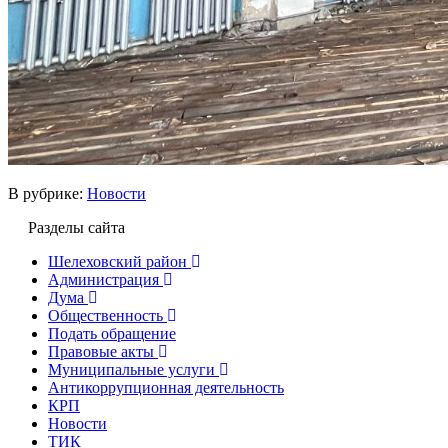
В рубрике:
Новости
Разделы сайта
Шелеховский район
Администрация
Дума
Общественность
Подать обращение
Правовые акты
Муниципальные услуги
Антикоррупционная деятельность
КРП
Новости
ТИК