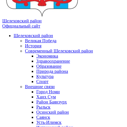
Шелеховский район
Официальный сайт
Шелеховский район
Великая Победа
История
Современный Шелеховский район
Экономика
Здравоохранение
Образование
Природа района
Культура
Спорт
Внешние связи
Город Номи
Ханх Сум
Район Баянзурх
Рыльск
Осинский район
Саянск
Усть-Илимск