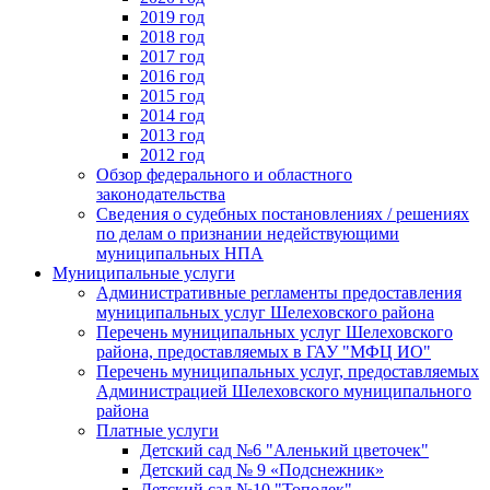
2019 год
2018 год
2017 год
2016 год
2015 год
2014 год
2013 год
2012 год
Обзор федерального и областного
законодательства
Сведения о судебных постановлениях / решениях
по делам о признании недействующими
муниципальных НПА
Муниципальные услуги
Административные регламенты предоставления
муниципальных услуг Шелеховского района
Перечень муниципальных услуг Шелеховского
района, предоставляемых в ГАУ "МФЦ ИО"
Перечень муниципальных услуг, предоставляемых
Администрацией Шелеховского муниципального
района
Платные услуги
Детский сад №6 "Аленький цветочек"
Детский сад № 9 «Подснежник»
Детский сад №10 "Тополек"