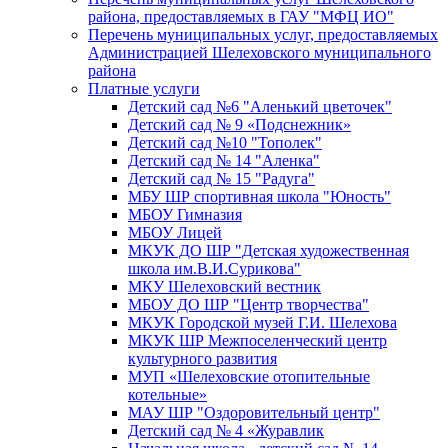
района, предоставляемых в ГАУ "МФЦ ИО"
Перечень муниципальных услуг, предоставляемых
Администрацией Шелеховского муниципального
района
Платные услуги
Детский сад №6 "Аленький цветочек"
Детский сад № 9 «Подснежник»
Детский сад №10 "Тополек"
Детский сад № 14 "Аленка"
Детский сад № 15 "Радуга"
МБУ ШР спортивная школа "Юность"
МБОУ Гимназия
МБОУ Лицей
МКУК ДО ШР "Детская художественная
школа им.В.И.Сурикова"
МКУ Шелеховский вестник
МБОУ ДО ШР "Центр творчества"
МКУК Городской музей Г.И. Шелехова
МКУК ШР Межпоселенческий центр
культурного развития
МУП «Шелеховские отопительные
котельные»
МАУ ШР "Оздоровительный центр"
Детский сад № 4 «Журавлик