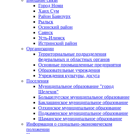
Внешние связи
Город Номи
Ханх Сум
Район Баянзурх
Рыльск
Осинский район
Саянск
Усть-Илимск
Истринский район
Организации
Территориальные подразделения
федеральных и областных органов
Основные промышленные предприятия
Образовательные учреждения
Учреждения культуры, досуга
Поселения
Муниципальное образование "город
Шелехов"
Большелугское муниципальное образование
Баклашинское муниципальное образование
Олхинское муниципальное образование
Подкаменское муниципальное образование
Шаманское муниципальное образование
Информация о социально-экономическом
положении