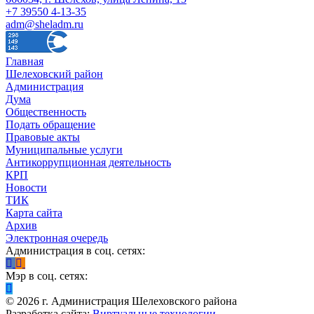
+7 39550 4-13-35
adm@sheladm.ru
Главная
Шелеховский район
Администрация
Дума
Общественность
Подать обращение
Правовые акты
Муниципальные услуги
Антикоррупционная деятельность
КРП
Новости
ТИК
Карта сайта
Архив
Электронная очередь
Администрация в соц. сетях:
Мэр в соц. сетях:
©
2026
г. Администрация Шелеховского района
Разработка сайта:
Виртуальные технологии