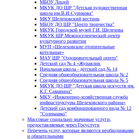
МБОУ Лицей
МКУК ДО ШР "Детская художественная
школа им.В.И.Сурикова"
МКУ Шелеховский вестник
МБОУ ДО ШР "Центр творчества"
МКУК Городской музей Г.И. Шелехова
МКУК ШР Межпоселенческий центр
культурного развития
МУП «Шелеховские отопительные
котельные»
МАУ ШР "Оздоровительный центр"
Детский сад № 4 «Журавлик
Начальная школа - детский сад № 14
Средняя общеобразовательная школа № 2
Средняя общеобразовательная школа № 5
МКУК ДО ШР "Детская школа искусств им.
К.Г. Самарина"
МКУ «Инженерно-хозяйственная служба
инфраструктуры Шелеховского района»
Детский сад комбинированного вида № 12
"Солнышко"
Массовые социально значимые услуги,
предоставляемые через Госуслуги
Перечень услуг, которые являются необходимыми
и обязательными