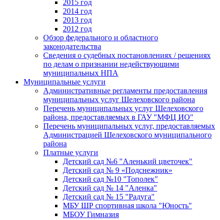
2015 год
2014 год
2013 год
2012 год
Обзор федерального и областного
законодательства
Сведения о судебных постановлениях / решениях
по делам о признании недействующими
муниципальных НПА
Муниципальные услуги
Административные регламенты предоставления
муниципальных услуг Шелеховского района
Перечень муниципальных услуг Шелеховского
района, предоставляемых в ГАУ "МФЦ ИО"
Перечень муниципальных услуг, предоставляемых
Администрацией Шелеховского муниципального
района
Платные услуги
Детский сад №6 "Аленький цветочек"
Детский сад № 9 «Подснежник»
Детский сад №10 "Тополек"
Детский сад № 14 "Аленка"
Детский сад № 15 "Радуга"
МБУ ШР спортивная школа "Юность"
МБОУ Гимназия