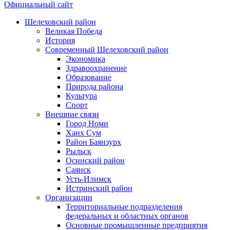
Официальный сайт
Шелеховский район
Великая Победа
История
Современный Шелеховский район
Экономика
Здравоохранение
Образование
Природа района
Культура
Спорт
Внешние связи
Город Номи
Ханх Сум
Район Баянзурх
Рыльск
Осинский район
Саянск
Усть-Илимск
Истринский район
Организации
Территориальные подразделения
федеральных и областных органов
Основные промышленные предприятия