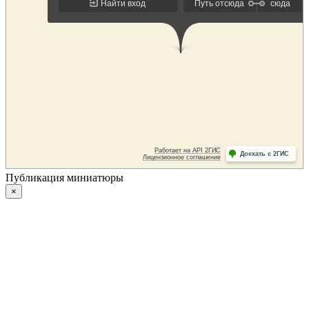
Публикация миниатюры
×