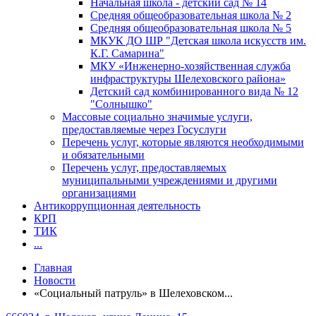
Начальная школа - детский сад № 14
Средняя общеобразовательная школа № 2
Средняя общеобразовательная школа № 5
МКУК ДО ШР "Детская школа искусств им.
К.Г. Самарина"
МКУ «Инженерно-хозяйственная служба
инфраструктуры Шелеховского района»
Детский сад комбинированного вида № 12
"Солнышко"
Массовые социально значимые услуги,
предоставляемые через Госуслуги
Перечень услуг, которые являются необходимыми
и обязательными
Перечень услуг, предоставляемых
муниципальными учреждениями и другими
организациями
Антикоррупционная деятельность
КРП
ТИК
...
Главная
Новости
«Социальный патруль» в Шелеховском...