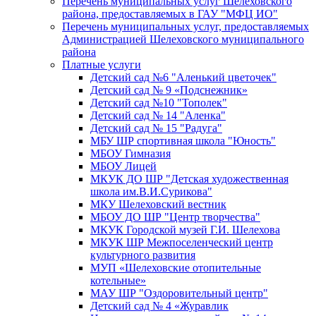
Перечень муниципальных услуг Шелеховского
района, предоставляемых в ГАУ "МФЦ ИО"
Перечень муниципальных услуг, предоставляемых
Администрацией Шелеховского муниципального
района
Платные услуги
Детский сад №6 "Аленький цветочек"
Детский сад № 9 «Подснежник»
Детский сад №10 "Тополек"
Детский сад № 14 "Аленка"
Детский сад № 15 "Радуга"
МБУ ШР спортивная школа "Юность"
МБОУ Гимназия
МБОУ Лицей
МКУК ДО ШР "Детская художественная
школа им.В.И.Сурикова"
МКУ Шелеховский вестник
МБОУ ДО ШР "Центр творчества"
МКУК Городской музей Г.И. Шелехова
МКУК ШР Межпоселенческий центр
культурного развития
МУП «Шелеховские отопительные
котельные»
МАУ ШР "Оздоровительный центр"
Детский сад № 4 «Журавлик