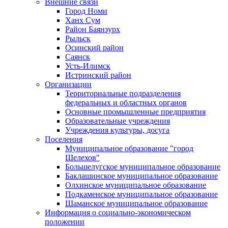
Внешние связи
Город Номи
Ханх Сум
Район Баянзурх
Рыльск
Осинский район
Саянск
Усть-Илимск
Истринский район
Организации
Территориальные подразделения
федеральных и областных органов
Основные промышленные предприятия
Образовательные учреждения
Учреждения культуры, досуга
Поселения
Муниципальное образование "город
Шелехов"
Большелугское муниципальное образование
Баклашинское муниципальное образование
Олхинское муниципальное образование
Подкаменское муниципальное образование
Шаманское муниципальное образование
Информация о социально-экономическом
положении