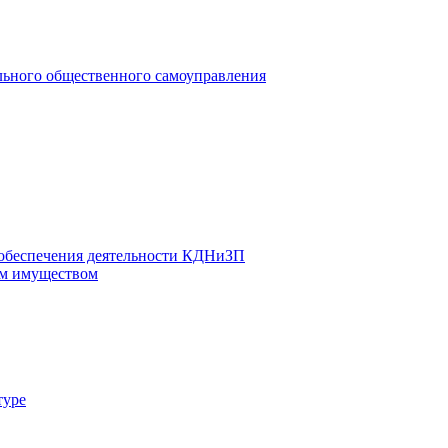
льного общественного самоуправления
 обеспечения деятельности КДНиЗП
м имуществом
туре