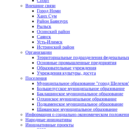
Спорт
Внешние связи
Город Номи
Ханх Сум
Район Баянзурх
Рыльск
Осинский район
Саянск
Усть-Илимск
Истринский район
Организации
Территориальные подразделения федеральных
Основные промышленные предприятия
Образовательные учреждения
Учреждения культуры, досуга
Поселения
Муниципальное образование "город Шелехов
Большелугское муниципальное образование
Баклашинское муниципальное образование
Олхинское муниципальное образование
Подкаменское муниципальное образование
Шаманское муниципальное образование
Информация о социально-экономическом положен
Народные инициативы
Инициативные проекты