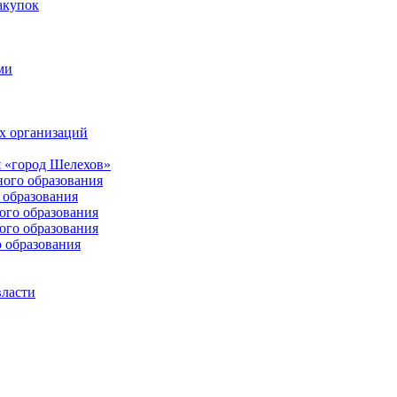
акупок
ми
х организаций
 «город Шелехов»
ого образования
образования
го образования
го образования
 образования
власти