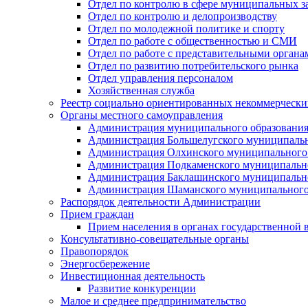
Отдел по контролю в сфере муниципальных з
Отдел по контролю и делопроизводству
Отдел по молодежной политике и спорту
Отдел по работе с общественностью и СМИ
Отдел по работе с представительными органа
Отдел по развитию потребительского рынка
Отдел управления персоналом
Хозяйственная служба
Реестр социально ориентированных некоммерчески
Органы местного самоуправления
Администрация муниципального образования
Администрация Большелугского муниципальн
Администрация Олхинского муниципального 
Администрация Подкаменского муниципально
Администрация Баклашинского муниципально
Администрация Шаманского муниципального
Распорядок деятельности Администрации
Прием граждан
Прием населения в органах государственной 
Консультативно-совещательные органы
Правопорядок
Энергосбережение
Инвестиционная деятельность
Развитие конкуренции
Малое и среднее предпринимательство