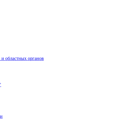
 и областных органов
"
ии