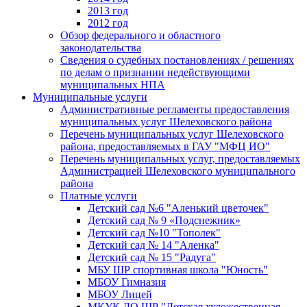
2013 год
2012 год
Обзор федерального и областного
законодательства
Сведения о судебных постановлениях / решениях
по делам о признании недействующими
муниципальных НПА
Муниципальные услуги
Административные регламенты предоставления
муниципальных услуг Шелеховского района
Перечень муниципальных услуг Шелеховского
района, предоставляемых в ГАУ "МФЦ ИО"
Перечень муниципальных услуг, предоставляемых
Администрацией Шелеховского муниципального
района
Платные услуги
Детский сад №6 "Аленький цветочек"
Детский сад № 9 «Подснежник»
Детский сад №10 "Тополек"
Детский сад № 14 "Аленка"
Детский сад № 15 "Радуга"
МБУ ШР спортивная школа "Юность"
МБОУ Гимназия
МБОУ Лицей
МКУК ДО ШР "Детская художественная