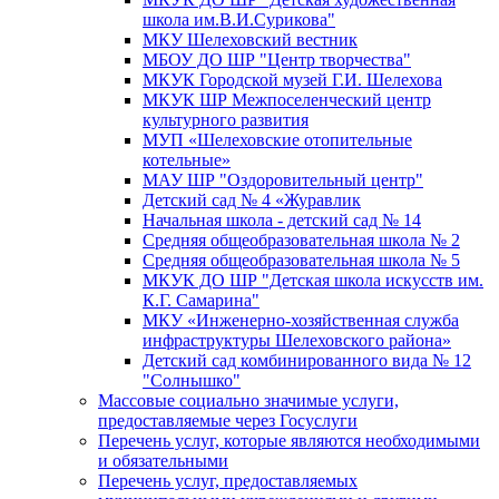
школа им.В.И.Сурикова"
МКУ Шелеховский вестник
МБОУ ДО ШР "Центр творчества"
МКУК Городской музей Г.И. Шелехова
МКУК ШР Межпоселенческий центр
культурного развития
МУП «Шелеховские отопительные
котельные»
МАУ ШР "Оздоровительный центр"
Детский сад № 4 «Журавлик
Начальная школа - детский сад № 14
Средняя общеобразовательная школа № 2
Средняя общеобразовательная школа № 5
МКУК ДО ШР "Детская школа искусств им.
К.Г. Самарина"
МКУ «Инженерно-хозяйственная служба
инфраструктуры Шелеховского района»
Детский сад комбинированного вида № 12
"Солнышко"
Массовые социально значимые услуги,
предоставляемые через Госуслуги
Перечень услуг, которые являются необходимыми
и обязательными
Перечень услуг, предоставляемых