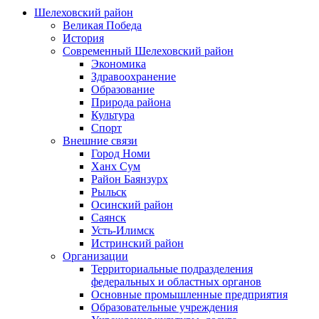
Шелеховский район
Великая Победа
История
Современный Шелеховский район
Экономика
Здравоохранение
Образование
Природа района
Культура
Спорт
Внешние связи
Город Номи
Ханх Сум
Район Баянзурх
Рыльск
Осинский район
Саянск
Усть-Илимск
Истринский район
Организации
Территориальные подразделения
федеральных и областных органов
Основные промышленные предприятия
Образовательные учреждения