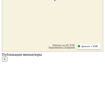
Публикация миниатюры
×