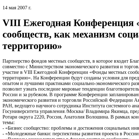
14 мая 2007 г.
VIII Ежегодная Конференция
сообществ, как механизм соц
территорию»
Партнерство фондов местных сообществ, в которое входит Бл
совместно с Министерством экономического развития и торго
участие в VIII Ежегодной Конференции «Фонды местных сообщ
территорию». На Конференции будут созданы условия для предс
опытом и лучшими практиками социально-экономического раз
позволит узнать последние мировые тенденции благотворитель
России и за рубежом. В программе Конференции запланирован
экономического развития и торговли Российской Федерации А
РАН, ведущего научного сотрудника Института системного 
Госуниверситета управления /Москва/ Владимира Якимца, пре
Ротари округа 2220, Россия, Анатолия Волошина. В рамках ко
темы:
- «Бизнес сообщество: проблемы и достижения социальных ин
- «Молодежные банки: перспективы развития проекта в России