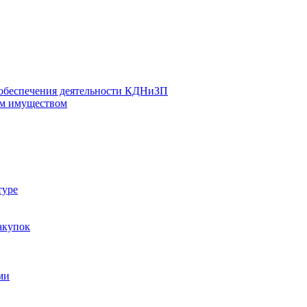
 обеспечения деятельности КДНиЗП
м имуществом
туре
акупок
ми