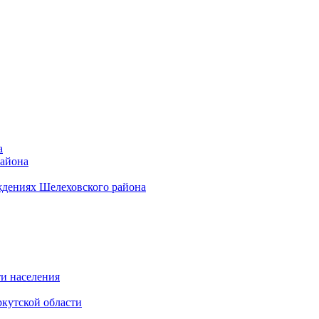
а
района
ждениях Шелеховского района
и населения
кутской области