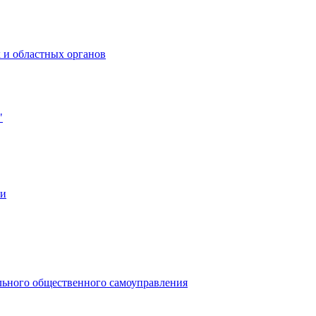
 и областных органов
"
ии
льного общественного самоуправления