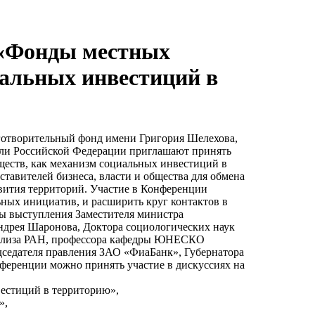
 «Фонды местных
иальных инвестиций в
аготворительный фонд имени Григория Шелехова,
вли Российской Федерации приглашают принять
еств, как механизм социальных инвестиций в
тавителей бизнеса, власти и общества для обмена
вития территорий. Участие в Конференции
ных инициатив, и расширить круг контактов в
ы выступления Заместителя министра
ндрея Шаронова, Доктора социологических наук
анализа РАН, профессора кафедры ЮНЕСКО
дседателя правления ЗАО «ФиаБанк», Губернатора
нференции можно принять участие в дискуссиях на
вестиций в территорию»,
»,