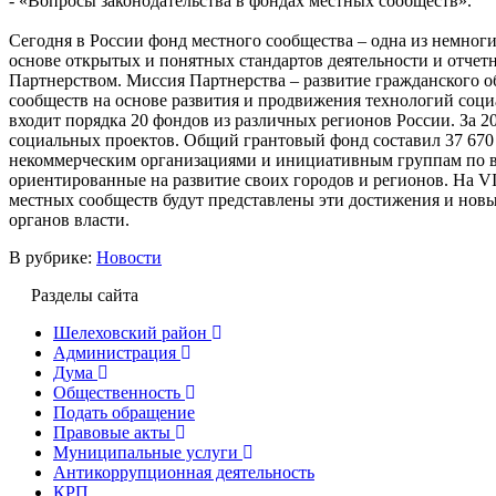
- «Вопросы законодательства в фондах местных сообществ».
Сегодня в России фонд местного сообщества – одна из немно
основе открытых и понятных стандартов деятельности и отче
Партнерством. Миссия Партнерства – развитие гражданского о
сообществ на основе развития и продвижения технологий соци
входит порядка 20 фондов из различных регионов России. За 2
социальных проектов. Общий грантовый фонд составил 37 670 
некоммерческим организациями и инициативным группам по в
ориентированные на развитие своих городов и регионов. На 
местных сообществ будут представлены эти достижения и новы
органов власти.
В рубрике:
Новости
Разделы сайта
Шелеховский район
Администрация
Дума
Общественность
Подать обращение
Правовые акты
Муниципальные услуги
Антикоррупционная деятельность
КРП