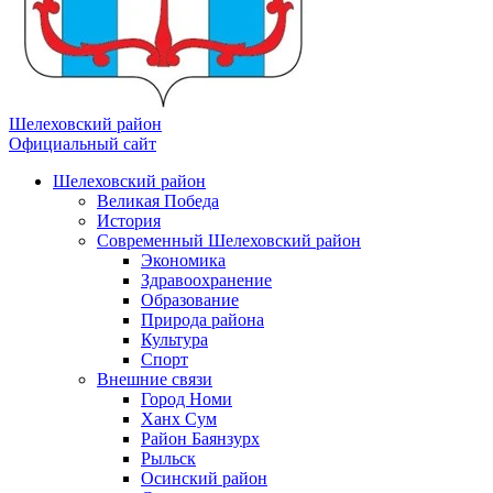
Шелеховский район
Официальный сайт
Шелеховский район
Великая Победа
История
Современный Шелеховский район
Экономика
Здравоохранение
Образование
Природа района
Культура
Спорт
Внешние связи
Город Номи
Ханх Сум
Район Баянзурх
Рыльск
Осинский район