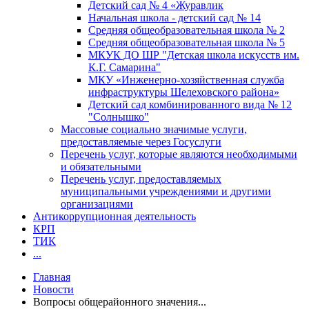
Детский сад № 4 «Журавлик
Начальная школа - детский сад № 14
Средняя общеобразовательная школа № 2
Средняя общеобразовательная школа № 5
МКУК ДО ШР "Детская школа искусств им.
К.Г. Самарина"
МКУ «Инженерно-хозяйственная служба
инфраструктуры Шелеховского района»
Детский сад комбинированного вида № 12
"Солнышко"
Массовые социально значимые услуги,
предоставляемые через Госуслуги
Перечень услуг, которые являются необходимыми
и обязательными
Перечень услуг, предоставляемых
муниципальными учреждениями и другими
организациями
Антикоррупционная деятельность
КРП
ТИК
...
Главная
Новости
Вопросы общерайонного значения...