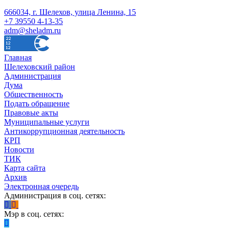
666034, г. Шелехов, улица Ленина, 15
+7 39550 4-13-35
adm@sheladm.ru
Главная
Шелеховский район
Администрация
Дума
Общественность
Подать обращение
Правовые акты
Муниципальные услуги
Антикоррупционная деятельность
КРП
Новости
ТИК
Карта сайта
Архив
Электронная очередь
Администрация в соц. сетях:
Мэр в соц. сетях: