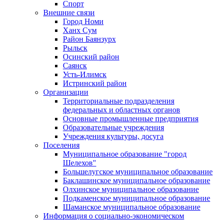
Спорт
Внешние связи
Город Номи
Ханх Сум
Район Баянзурх
Рыльск
Осинский район
Саянск
Усть-Илимск
Истринский район
Организации
Территориальные подразделения
федеральных и областных органов
Основные промышленные предприятия
Образовательные учреждения
Учреждения культуры, досуга
Поселения
Муниципальное образование "город
Шелехов"
Большелугское муниципальное образование
Баклашинское муниципальное образование
Олхинское муниципальное образование
Подкаменское муниципальное образование
Шаманское муниципальное образование
Информация о социально-экономическом