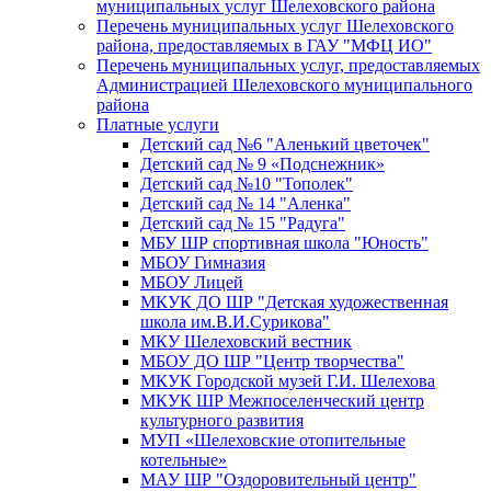
муниципальных услуг Шелеховского района
Перечень муниципальных услуг Шелеховского
района, предоставляемых в ГАУ "МФЦ ИО"
Перечень муниципальных услуг, предоставляемых
Администрацией Шелеховского муниципального
района
Платные услуги
Детский сад №6 "Аленький цветочек"
Детский сад № 9 «Подснежник»
Детский сад №10 "Тополек"
Детский сад № 14 "Аленка"
Детский сад № 15 "Радуга"
МБУ ШР спортивная школа "Юность"
МБОУ Гимназия
МБОУ Лицей
МКУК ДО ШР "Детская художественная
школа им.В.И.Сурикова"
МКУ Шелеховский вестник
МБОУ ДО ШР "Центр творчества"
МКУК Городской музей Г.И. Шелехова
МКУК ШР Межпоселенческий центр
культурного развития
МУП «Шелеховские отопительные
котельные»
МАУ ШР "Оздоровительный центр"