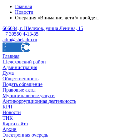
Главная
Новости
Операция «Внимание, дети!» пройдет...
666034, г. Шелехов, улица Ленина, 15
+7 39550 4-13-35
adm@sheladm.ru
Главная
Шелеховский район
Администрация
Дума
Общественность
Подать обращение
Правовые акты
Муниципальные услуги
Антикоррупционная деятельность
КРП
Новости
ТИК
Карта сайта
Архив
Электронная очередь