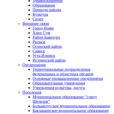
Здравоохранение
Образование
Природа района
Культура
Спорт
Внешние связи
Город Номи
Ханх Сум
Район Баянзурх
Рыльск
Осинский район
Саянск
Усть-Илимск
Истринский район
Организации
Территориальные подразделения
федеральных и областных органов
Основные промышленные предприятия
Образовательные учреждения
Учреждения культуры, досуга
Поселения
Муниципальное образование "город
Шелехов"
Большелугское муниципальное образование
Баклашинское муниципальное образование