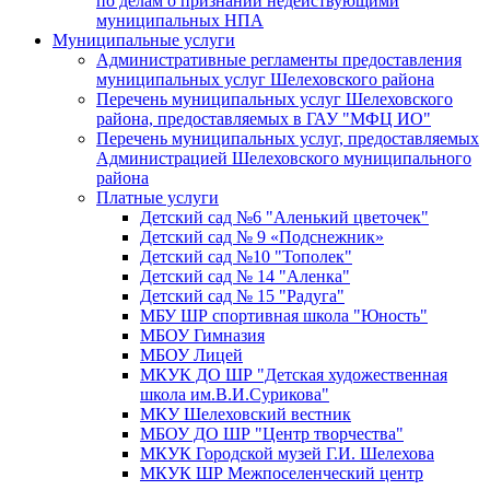
по делам о признании недействующими
муниципальных НПА
Муниципальные услуги
Административные регламенты предоставления
муниципальных услуг Шелеховского района
Перечень муниципальных услуг Шелеховского
района, предоставляемых в ГАУ "МФЦ ИО"
Перечень муниципальных услуг, предоставляемых
Администрацией Шелеховского муниципального
района
Платные услуги
Детский сад №6 "Аленький цветочек"
Детский сад № 9 «Подснежник»
Детский сад №10 "Тополек"
Детский сад № 14 "Аленка"
Детский сад № 15 "Радуга"
МБУ ШР спортивная школа "Юность"
МБОУ Гимназия
МБОУ Лицей
МКУК ДО ШР "Детская художественная
школа им.В.И.Сурикова"
МКУ Шелеховский вестник
МБОУ ДО ШР "Центр творчества"
МКУК Городской музей Г.И. Шелехова
МКУК ШР Межпоселенческий центр