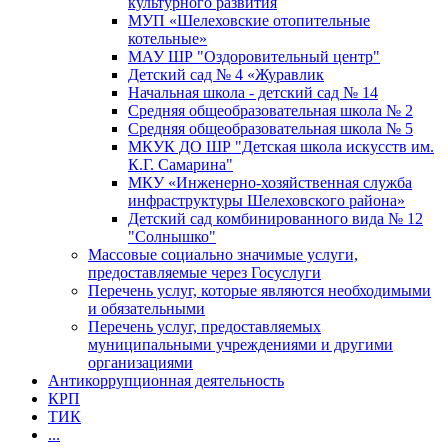
культурного развития
МУП «Шелеховские отопительные
котельные»
МАУ ШР "Оздоровительный центр"
Детский сад № 4 «Журавлик
Начальная школа - детский сад № 14
Средняя общеобразовательная школа № 2
Средняя общеобразовательная школа № 5
МКУК ДО ШР "Детская школа искусств им.
К.Г. Самарина"
МКУ «Инженерно-хозяйственная служба
инфраструктуры Шелеховского района»
Детский сад комбинированного вида № 12
"Солнышко"
Массовые социально значимые услуги,
предоставляемые через Госуслуги
Перечень услуг, которые являются необходимыми
и обязательными
Перечень услуг, предоставляемых
муниципальными учреждениями и другими
организациями
Антикоррупционная деятельность
КРП
ТИК
...