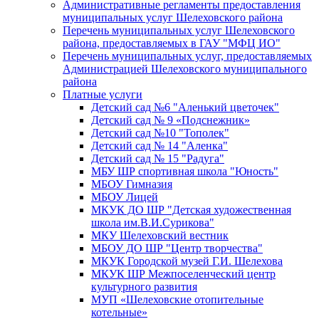
Административные регламенты предоставления
муниципальных услуг Шелеховского района
Перечень муниципальных услуг Шелеховского
района, предоставляемых в ГАУ "МФЦ ИО"
Перечень муниципальных услуг, предоставляемых
Администрацией Шелеховского муниципального
района
Платные услуги
Детский сад №6 "Аленький цветочек"
Детский сад № 9 «Подснежник»
Детский сад №10 "Тополек"
Детский сад № 14 "Аленка"
Детский сад № 15 "Радуга"
МБУ ШР спортивная школа "Юность"
МБОУ Гимназия
МБОУ Лицей
МКУК ДО ШР "Детская художественная
школа им.В.И.Сурикова"
МКУ Шелеховский вестник
МБОУ ДО ШР "Центр творчества"
МКУК Городской музей Г.И. Шелехова
МКУК ШР Межпоселенческий центр
культурного развития
МУП «Шелеховские отопительные
котельные»