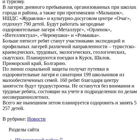
и туризму.
В лагерях дневного пребывания, организованных при школах
города и района, а также при прогимназии «Малышок»,
НШДС «Журавлик» и культурно-досуговом центре «Очаг»,
отдохнут 790 детей. Будут работать загородные
оздоровительные лагеря «Металлург», «Орленок»,
«Интеллектуал», «Черемушки» и «Ромашка».
Больше пятисот ребят станут участниками экспедиций и
профильных лагерей различной направленности – туристско-
краеведческих, трудовых, экологических, геологических,
скаутских. Планируются поездки в Курск, Шклов,
Приморский край, Болгарию.
По линии социальной защиты получат путевки в
оздоровительные лагеря и санатории 199 школьников из
малообеспеченных семей. 160 ребят благодаря центру
занятости будут трудоустроены. Не останутся без внимания и
трудные ребята, состоящие на учете в подразделении по делам
несовершеннолетних.
Всего же нынешним летом планируется оздоровить и занять 5
257 детей.
В рубрике:
Новости
Разделы сайта