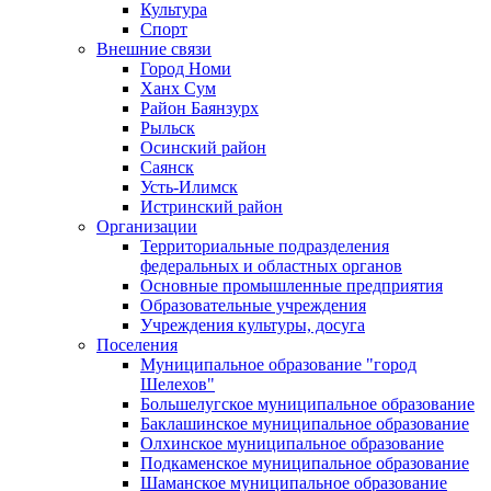
Культура
Спорт
Внешние связи
Город Номи
Ханх Сум
Район Баянзурх
Рыльск
Осинский район
Саянск
Усть-Илимск
Истринский район
Организации
Территориальные подразделения
федеральных и областных органов
Основные промышленные предприятия
Образовательные учреждения
Учреждения культуры, досуга
Поселения
Муниципальное образование "город
Шелехов"
Большелугское муниципальное образование
Баклашинское муниципальное образование
Олхинское муниципальное образование
Подкаменское муниципальное образование
Шаманское муниципальное образование