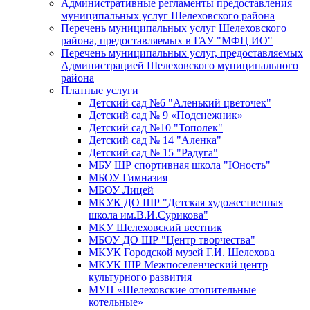
Административные регламенты предоставления
муниципальных услуг Шелеховского района
Перечень муниципальных услуг Шелеховского
района, предоставляемых в ГАУ "МФЦ ИО"
Перечень муниципальных услуг, предоставляемых
Администрацией Шелеховского муниципального
района
Платные услуги
Детский сад №6 "Аленький цветочек"
Детский сад № 9 «Подснежник»
Детский сад №10 "Тополек"
Детский сад № 14 "Аленка"
Детский сад № 15 "Радуга"
МБУ ШР спортивная школа "Юность"
МБОУ Гимназия
МБОУ Лицей
МКУК ДО ШР "Детская художественная
школа им.В.И.Сурикова"
МКУ Шелеховский вестник
МБОУ ДО ШР "Центр творчества"
МКУК Городской музей Г.И. Шелехова
МКУК ШР Межпоселенческий центр
культурного развития
МУП «Шелеховские отопительные
котельные»