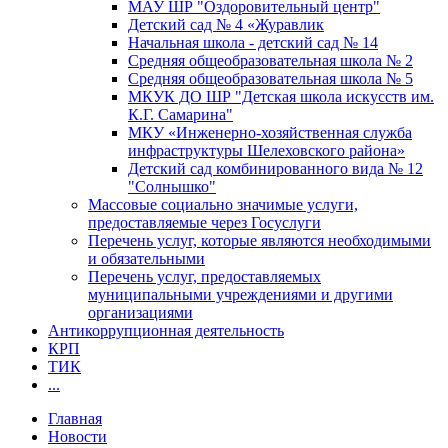
МАУ ШР "Оздоровительный центр"
Детский сад № 4 «Журавлик
Начальная школа - детский сад № 14
Средняя общеобразовательная школа № 2
Средняя общеобразовательная школа № 5
МКУК ДО ШР "Детская школа искусств им.
К.Г. Самарина"
МКУ «Инженерно-хозяйственная служба
инфраструктуры Шелеховского района»
Детский сад комбинированного вида № 12
"Солнышко"
Массовые социально значимые услуги,
предоставляемые через Госуслуги
Перечень услуг, которые являются необходимыми
и обязательными
Перечень услуг, предоставляемых
муниципальными учреждениями и другими
организациями
Антикоррупционная деятельность
КРП
ТИК
...
Главная
Новости