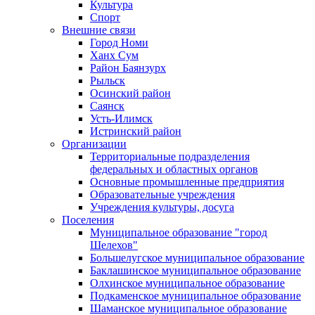
Культура
Спорт
Внешние связи
Город Номи
Ханх Сум
Район Баянзурх
Рыльск
Осинский район
Саянск
Усть-Илимск
Истринский район
Организации
Территориальные подразделения
федеральных и областных органов
Основные промышленные предприятия
Образовательные учреждения
Учреждения культуры, досуга
Поселения
Муниципальное образование "город
Шелехов"
Большелугское муниципальное образование
Баклашинское муниципальное образование
Олхинское муниципальное образование
Подкаменское муниципальное образование
Шаманское муниципальное образование