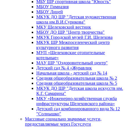
МБУ ШР спортивная школа "Юность"
МБОУ Гимназия
МБОУ Лицей
МКУК ДО ШР "Детская художественная
школа им.В.И.Сурикова"
МКУ Шелеховский вестник
МБОУ ДО ШР "Центр творчества"
МКУК Городской музей Г.И. Шелехова
МКУК ШР Межпоселенческий центр
культурного развития
МУП «Шелеховские отопительные
котельные»
МАУ ШР "Оздоровительный центр"
Детский сад № 4 «Журавлик
Начальная школа - детский сад № 14
Средняя общеобразовательная школа № 2
Средняя общеобразовательная школа № 5
МКУК ДО ШР "Детская школа искусств им.
К.Г. Самарина"
МКУ «Инженерно-хозяйственная служба
инфраструктуры Шелеховского района»
Детский сад комбинированного вида № 12
"Солнышко"
Массовые социально значимые услуги,
предоставляемые через Госуслуги