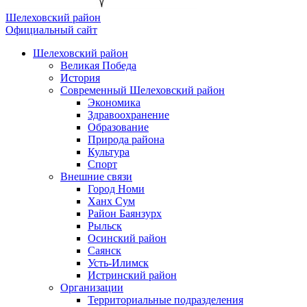
Шелеховский район
Официальный сайт
Шелеховский район
Великая Победа
История
Современный Шелеховский район
Экономика
Здравоохранение
Образование
Природа района
Культура
Спорт
Внешние связи
Город Номи
Ханх Сум
Район Баянзурх
Рыльск
Осинский район
Саянск
Усть-Илимск
Истринский район
Организации
Территориальные подразделения