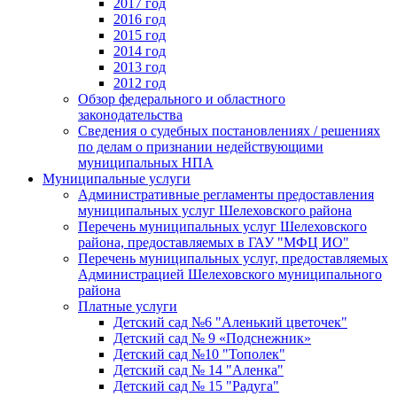
2017 год
2016 год
2015 год
2014 год
2013 год
2012 год
Обзор федерального и областного
законодательства
Сведения о судебных постановлениях / решениях
по делам о признании недействующими
муниципальных НПА
Муниципальные услуги
Административные регламенты предоставления
муниципальных услуг Шелеховского района
Перечень муниципальных услуг Шелеховского
района, предоставляемых в ГАУ "МФЦ ИО"
Перечень муниципальных услуг, предоставляемых
Администрацией Шелеховского муниципального
района
Платные услуги
Детский сад №6 "Аленький цветочек"
Детский сад № 9 «Подснежник»
Детский сад №10 "Тополек"
Детский сад № 14 "Аленка"
Детский сад № 15 "Радуга"