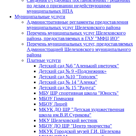
Сведения о судебных постановлениях / решениях
по делам о признании недействующими
муниципальных НПА
Муниципальные услуги
Административные регламенты предоставления
муниципальных услуг Шелеховского района
Перечень муниципальных услуг Шелеховского
района, предоставляемых в ГАУ "МФЦ ИО"
Перечень муниципальных услуг, предоставляемых
Администрацией Шелеховского муниципального
района
Платные услуги
Детский сад №6 "Аленький цветочек"
Детский сад № 9 «Подснежник»
Детский сад №10 "Тополек"
Детский сад № 14 "Аленка"
Детский сад № 15 "Радуга"
МБУ ШР спортивная школа "Юность"
МБОУ Гимназия
МБОУ Лицей
МКУК ДО ШР "Детская художественная
школа им.В.И.Сурикова"
МКУ Шелеховский вестник
МБОУ ДО ШР "Центр творчества"
МКУК Городской музей Г.И. Шелехова