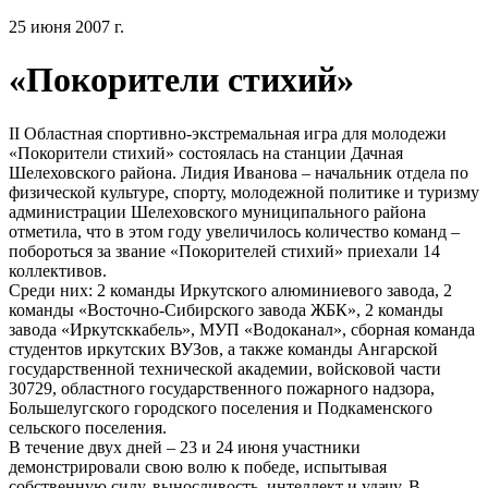
25 июня 2007 г.
«Покорители стихий»
II Областная спортивно-экстремальная игра для молодежи
«Покорители стихий» состоялась на станции Дачная
Шелеховского района. Лидия Иванова – начальник отдела по
физической культуре, спорту, молодежной политике и туризму
администрации Шелеховского муниципального района
отметила, что в этом году увеличилось количество команд –
побороться за звание «Покорителей стихий» приехали 14
коллективов.
Среди них: 2 команды Иркутского алюминиевого завода, 2
команды «Восточно-Сибирского завода ЖБК», 2 команды
завода «Иркутсккабель», МУП «Водоканал», сборная команда
студентов иркутских ВУЗов, а также команды Ангарской
государственной технической академии, войсковой части
30729, областного государственного пожарного надзора,
Большелугского городского поселения и Подкаменского
сельского поселения.
В течение двух дней – 23 и 24 июня участники
демонстрировали свою волю к победе, испытывая
собственную силу, выносливость, интеллект и удачу. В