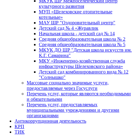
МКУК ШР Межпоселенческий центр
культурного развития
МУП «Шелеховские отопительные
котельные»
МАУ ШР "Оздоровительный центр"
Детский сад № 4 «Журавлик
Начальная школа - детский сад № 14
Средняя общеобразовательная школа № 2
Средняя общеобразовательная школа № 5
МКУК ДО ШР "Детская школа искусств им.
К.Г. Самарина"
МКУ «Инженерно-хозяйственная служба
инфраструктуры Шелеховского района»
Детский сад комбинированного вида № 12
"Солнышко"
Массовые социально значимые услуги,
предоставляемые через Госуслуги
Перечень услуг, которые являются необходимыми
и обязательными
Перечень услуг, предоставляемых
муниципальными учреждениями и другими
организациями
Антикоррупционная деятельность
КРП
ТИК