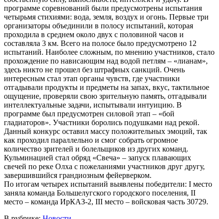
программе соревнований были предусмотрены испытания
четырьмя стихиями: вода, земля, воздух и огонь. Первые три
организаторы объединили в полосу испытаний, которая
проходила в среднем около двух с половиной часов и
составляла 3 км. Всего на полосе было предусмотрено 12
испытаний. Наиболее сложным, по мнению участников, стало
прохождение по нависающим над водой петлям – «лианам»,
здесь никто не прошел без штрафных санкций. Очень
интересным стал этап органы чувств, где участники
отгадывали продукты и предметы на запах, вкус, тактильное
ощущение, проверяли свою зрительную память, отгадывали
интеллектуальные задачи, испытывали интуицию. В
программе был предусмотрен силовой этап – «бой
гладиаторов». Участники боролись подушками над рекой.
Данный конкурс оставил массу положительных эмоций, так
как проходил параллельно и смог собрать огромное
количество зрителей и болельщиков из других команд.
Кульминацией стал обряд «Свеча» – запуск плавающих
свечей по реке Олха с пожеланиями участников друг другу,
завершившийся грандиозным фейерверком.
По итогам четырех испытаний выявлены победители: I место
заняла команда Большелугского городского поселения, II
место – команда ИрКАЗ-2, III место – войсковая часть 30729.
В рубрике:
Новости