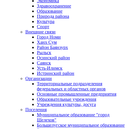
Экономика
Здравоохранение
Образование
Природа района
Культура
Спорт
Внешние связи
Город Номи
Ханх Сум
Район Баянзурх
Рыльск
Осинский район
Саянск
Усть-Илимск
Истринский район
Организации
Территориальные подразделения
федеральных и областных органов
Основные промышленные предприятия
Образовательные учреждения
Учреждения культуры, досуга
Поселения
Муниципальное образование "город
Шелехов"
Большелугское муниципальное образование