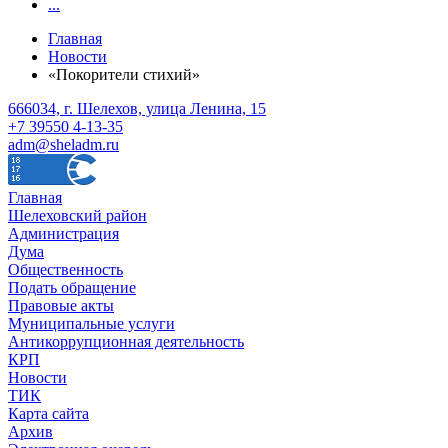
...
Главная
Новости
«Покорители стихий»
666034, г. Шелехов, улица Ленина, 15
+7 39550 4-13-35
adm@sheladm.ru
Главная
Шелеховский район
Администрация
Дума
Общественность
Подать обращение
Правовые акты
Муниципальные услуги
Антикоррупционная деятельность
КРП
Новости
ТИК
Карта сайта
Архив