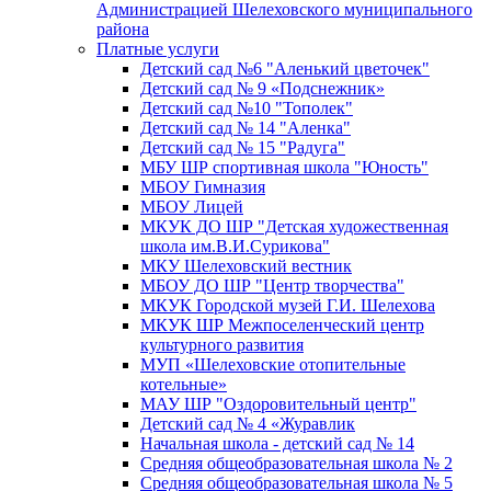
Администрацией Шелеховского муниципального
района
Платные услуги
Детский сад №6 "Аленький цветочек"
Детский сад № 9 «Подснежник»
Детский сад №10 "Тополек"
Детский сад № 14 "Аленка"
Детский сад № 15 "Радуга"
МБУ ШР спортивная школа "Юность"
МБОУ Гимназия
МБОУ Лицей
МКУК ДО ШР "Детская художественная
школа им.В.И.Сурикова"
МКУ Шелеховский вестник
МБОУ ДО ШР "Центр творчества"
МКУК Городской музей Г.И. Шелехова
МКУК ШР Межпоселенческий центр
культурного развития
МУП «Шелеховские отопительные
котельные»
МАУ ШР "Оздоровительный центр"
Детский сад № 4 «Журавлик
Начальная школа - детский сад № 14
Средняя общеобразовательная школа № 2
Средняя общеобразовательная школа № 5