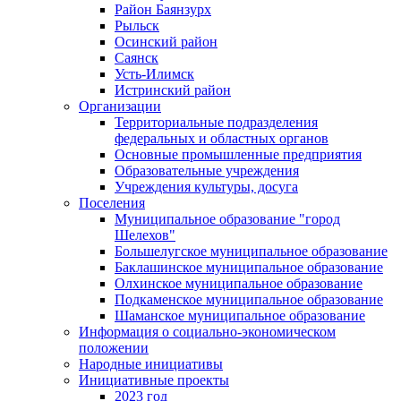
Район Баянзурх
Рыльск
Осинский район
Саянск
Усть-Илимск
Истринский район
Организации
Территориальные подразделения
федеральных и областных органов
Основные промышленные предприятия
Образовательные учреждения
Учреждения культуры, досуга
Поселения
Муниципальное образование "город
Шелехов"
Большелугское муниципальное образование
Баклашинское муниципальное образование
Олхинское муниципальное образование
Подкаменское муниципальное образование
Шаманское муниципальное образование
Информация о социально-экономическом
положении
Народные инициативы
Инициативные проекты
2023 год