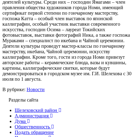
деятелей культуры. Среди них – господин Ямагами – член
правления общества художников города Номи, имеющий
сертификат первой степени по гончарному мастерству,
госпожа Катта – особый член выставок по японской
каллиграфии, особый участник выставки современного
искусства, господин Осима – лауреат Токийских
фотовыставок, выставки фотографий Ника, а также госпожа
Мураками – специалист по икебана и Чайной церемонии.
Деятели культуры проведут мастер-классы по гончарному
мастерству, икебана, Чайной церемонии, искусству
каллиграфии. Кроме того, гости из города Номи привезут
авторские работы – керамические блюда, вазы и кувшины,
картины, каллиграфические свитки, которые будут
демонстрироваться в городском музее им. Г.И. Шелехова с 30
июля по 1 августа.
В рубрике:
Новости
Разделы сайта
Шелеховский район
Администрация
Дума
Общественность
Подать обращение