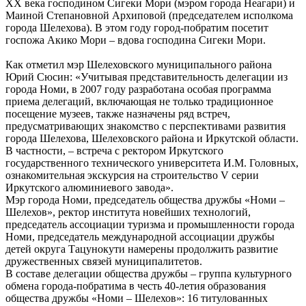
XX века господином Сигеки Мори (мэром города Неагари) и
Маиной Степановной Архиповой (председателем исполкома
города Шелехова). В этом году город-побратим посетит
госпожа Акико Мори – вдова господина Сигеки Мори.
Как отметил мэр Шелеховского муниципального района
Юрий Сюсин: «Учитывая представительность делегации из
города Номи, в 2007 году разработана особая программа
приема делегаций, включающая не только традиционное
посещение музеев, также назначены ряд встреч,
предусматривающих знакомство с перспективами развития
города Шелехова, Шелеховского района и Иркутской области.
В частности, – встреча с ректором Иркутского
государственного технического университета И.М. Головных,
ознакомительная экскурсия на строительство V серии
Иркутского алюминиевого завода».
Мэр города Номи, председатель общества дружбы «Номи –
Шелехов», ректор института новейших технологий,
председатель ассоциации туризма и промышленности города
Номи, председатель международной ассоциации дружбы
детей округа Тацунокути намерены продолжить развитие
дружественных связей муниципалитетов.
В составе делегации общества дружбы – группа культурного
обмена города-побратима в честь 40-летия образования
общества дружбы «Номи – Шелехов»: 16 титулованных