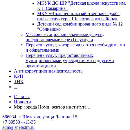
МКУК ДО ШР "Детская школа искусств им.
К.Г. Самарина"
МКУ «Инженерно-хозяйственная служба
инфраструктуры Шелеховского района»
Детский сад комбинированного вида № 12
"Солнышко"
Массовые социально значимые услуги,
предоставляемые через Госуслуги
Перечень услуг, которые являются необходимыми
и обязательными
Перечень услуг, предоставляемых
муниципальными учреждениями и другими
организациями
Антикоррупционная деятельность
КРП
ТИК
...
Главная
Новости
Мэр города Номи, ректор института...
666034, г. Шелехов, улица Ленина, 15
+7 39550 4-13-35
adm@sheladm.ru