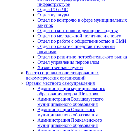
инфраструктуре
Отдел ГО и ЧС
Отдел культуры
Отдел по контролю в сфере муниципальных
закупок
Отдел по контролю и делопроизводству
Отдел по молодежной политике и спорту
Отдел по работе с общественностью и СМИ
Отдел по работе с представительными
органами
Отдел по развитию потребительского рынка
Отдел управления персоналом
Хозяйственная служба
Реестр социально ориентированных
некоммерческих организаций
Органы местного самоуправления
Администрация муниципального
образования «город Шелехов»
Администрация Большелугского
муниципального образования
Администрация Олхинского
муниципального образования
Администрация Подкаменского
муниципального образования
Администрация Баклашинского