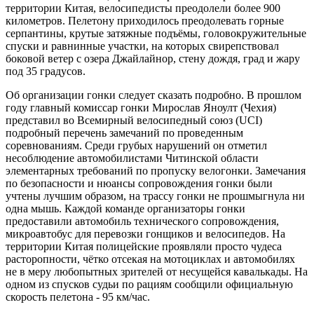
территории Китая, велосипедисты преодолели более 900
километров. Пелетону приходилось преодолевать горные
серпантины, крутые затяжные подъёмы, головокружительные
спуски и равнинные участки, на которых свирепствовал
боковой ветер с озера Джайлайнор, стену дождя, град и жару
под 35 градусов.
Об организации гонки следует сказать подробно. В прошлом
году главный комиссар гонки Мирослав Яноулт (Чехия)
представил во Всемирный велосипедный союз (UCI)
подробный перечень замечаний по проведенным
соревнованиям. Среди грубых нарушений он отметил
несоблюдение автомобилистами Читинской области
элементарных требований по пропуску велогонки. Замечания
по безопасности и нюансы сопровождения гонки были
учтены лучшим образом, на трассу гонки не прошмыгнула ни
одна мышь. Каждой команде организаторы гонки
предоставили автомобиль технического сопровождения,
микроавтобус для перевозки гонщиков и велосипедов. На
территории Китая полицейские проявляли просто чудеса
расторопности, чётко отсекая на мотоциклах и автомобилях
не в меру любопытных зрителей от несущейся кавалькады. На
одном из спусков судьи по рациям сообщили официальную
скорость пелетона - 95 км/час.