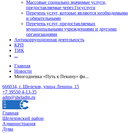
Массовые социально значимые услуги,
предоставляемые через Госуслуги
Перечень услуг, которые являются необходимыми
и обязательными
Перечень услуг, предоставляемых
муниципальными учреждениями и другими
организациями
Антикоррупционная деятельность
КРП
ТИК
...
Главная
Новости
Многодневка «Путь к Пекину» фи...
666034, г. Шелехов, улица Ленина, 15
+7 39550 4-13-35
adm@sheladm.ru
Главная
Шелеховский район
Администрация
Дума