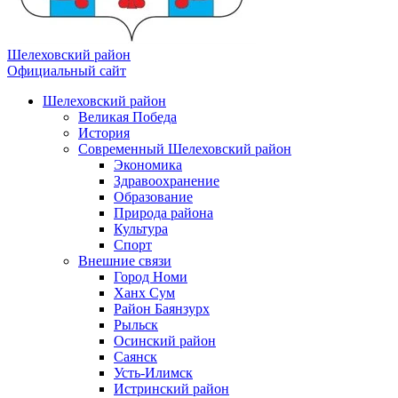
Шелеховский район
Официальный сайт
Шелеховский район
Великая Победа
История
Современный Шелеховский район
Экономика
Здравоохранение
Образование
Природа района
Культура
Спорт
Внешние связи
Город Номи
Ханх Сум
Район Баянзурх
Рыльск
Осинский район
Саянск
Усть-Илимск
Истринский район