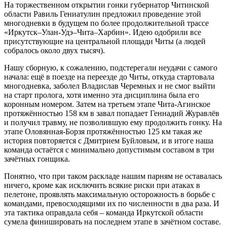
На торжественном открытии гонки губернатор Читинской
области Равиль Гениатулин предложил проведение этой
многодневки в будущем по более продолжительной трассе
«Иркутск–Улан-Удэ–Чита–Харбин». Идею одобрили все
присутствующие на центральной площади Читы (а людей
собралось около двух тысяч).
Нашу сборную, к сожалению, подстерегали неудачи с самого
начала: ещё в поезде на переезде до Читы, откуда стартовала
многодневка, заболел Владислав Черемных и не смог выйти
на старт пролога, хотя именно эта дисциплина была его
коронным номером. Затем на третьем этапе Чита-Агинское
протяжённостью 158 км в завал попадает Геннадий Журавлёв
и получил травму, не позволившую ему продолжить гонку. На
этапе Оловянная-Борзя протяжённостью 125 км такая же
история повторяется с Дмитрием Буйловым, и в итоге наша
команда остаётся с минимально допустимым составом в три
зачётных гонщика.
Понятно, что при таком раскладе нашим парням не оставалась
ничего, кроме как исключить всякие риски при атаках в
пелетоне, проявлять максимальную осторожность в борьбе с
командами, превосходящими их по численности в два раза. И
эта тактика оправдала себя – команда Иркутской области
сумела финишировать на последнем этапе в зачётном составе.