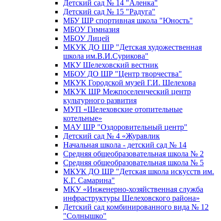
Детский сад № 14 "Аленка"
Детский сад № 15 "Радуга"
МБУ ШР спортивная школа "Юность"
МБОУ Гимназия
МБОУ Лицей
МКУК ДО ШР "Детская художественная
школа им.В.И.Сурикова"
МКУ Шелеховский вестник
МБОУ ДО ШР "Центр творчества"
МКУК Городской музей Г.И. Шелехова
МКУК ШР Межпоселенческий центр
культурного развития
МУП «Шелеховские отопительные
котельные»
МАУ ШР "Оздоровительный центр"
Детский сад № 4 «Журавлик
Начальная школа - детский сад № 14
Средняя общеобразовательная школа № 2
Средняя общеобразовательная школа № 5
МКУК ДО ШР "Детская школа искусств им.
К.Г. Самарина"
МКУ «Инженерно-хозяйственная служба
инфраструктуры Шелеховского района»
Детский сад комбинированного вида № 12
"Солнышко"