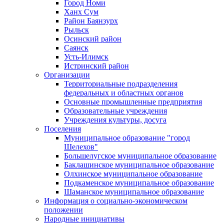
Город Номи
Ханх Сум
Район Баянзурх
Рыльск
Осинский район
Саянск
Усть-Илимск
Истринский район
Организации
Территориальные подразделения
федеральных и областных органов
Основные промышленные предприятия
Образовательные учреждения
Учреждения культуры, досуга
Поселения
Муниципальное образование "город
Шелехов"
Большелугское муниципальное образование
Баклашинское муниципальное образование
Олхинское муниципальное образование
Подкаменское муниципальное образование
Шаманское муниципальное образование
Информация о социально-экономическом
положении
Народные инициативы