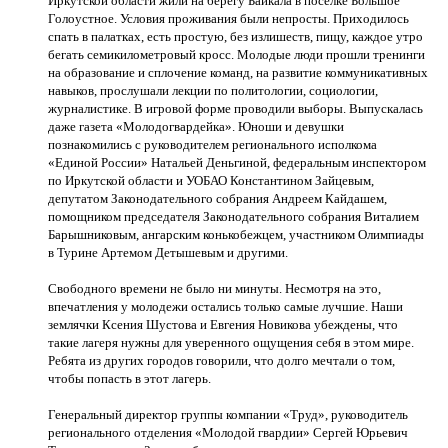
Иркутской области жили на берегу Байкала в поселке Большое
Голоустное. Условия проживания были непросты. Приходилось
спать в палатках, есть простую, без излишеств, пищу, каждое утро
бегать семикилометровый кросс. Молодые люди прошли тренинги
на образование и сплочение команд, на развитие коммуникативных
навыков, прослушали лекции по политологии, социологии,
журналистике. В игровой форме проводили выборы. Выпускалась
даже газета «Молодогвардейка». Юноши и девушки
познакомились с руководителем регионального исполкома
«Единой России» Натальей Деньгиной, федеральным инспектором
по Иркутской области и УОБАО Константином Зайцевым,
депутатом Законодательного собрания Андреем Кайдашем,
помощником председателя Законодательного собрания Виталием
Барышниковым, ангарским конькобежцем, участником Олимпиады
в Турине Артемом Детышевым и другими.
Свободного времени не было ни минуты. Несмотря на это,
впечатления у молодежи остались только самые лучшие. Наши
землячки Ксения Шустова и Евгения Новикова убеждены, что
такие лагеря нужны для уверенного ощущения себя в этом мире.
Ребята из других городов говорили, что долго мечтали о том,
чтобы попасть в этот лагерь.
Генеральный директор группы компании «Труд», руководитель
регионального отделения «Молодой гвардии» Сергей Юрьевич