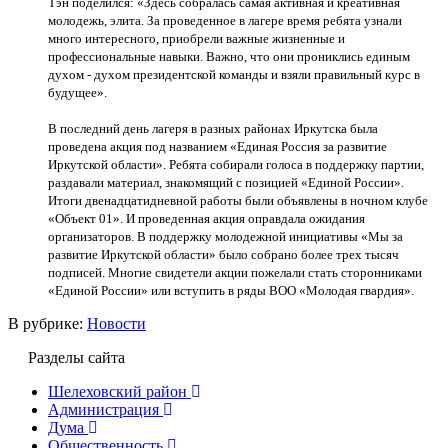
Тэн поделился: «Здесь собралась самая активная и креативная
молодежь, элита. За проведенное в лагере время ребята узнали
много интересного, приобрели важные жизненные и
профессиональные навыки. Важно, что они прониклись единым
духом - духом президентской команды и взяли правильный курс в
будущее».
В последний день лагеря в разных районах Иркутска была
проведена акция под названием «Единая Россия за развитие
Иркутской области». Ребята собирали голоса в поддержку партии,
раздавали материал, знакомящий с позицией «Единой России».
Итоги двенадцатидневной работы были объявлены в ночном клубе
«Объект 01». И проведенная акция оправдала ожидания
организаторов. В поддержку молодежной инициативы «Мы за
развитие Иркутской области» было собрано более трех тысяч
подписей. Многие свидетели акции пожелали стать сторонниками
«Единой России» или вступить в ряды ВОО «Молодая гвардия».
В рубрике:
Новости
Разделы сайта
Шелеховский район
Администрация
Дума
Общественность