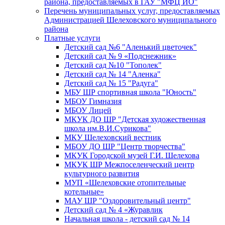
района, предоставляемых в ГАУ "МФЦ ИО"
Перечень муниципальных услуг, предоставляемых
Администрацией Шелеховского муниципального
района
Платные услуги
Детский сад №6 "Аленький цветочек"
Детский сад № 9 «Подснежник»
Детский сад №10 "Тополек"
Детский сад № 14 "Аленка"
Детский сад № 15 "Радуга"
МБУ ШР спортивная школа "Юность"
МБОУ Гимназия
МБОУ Лицей
МКУК ДО ШР "Детская художественная
школа им.В.И.Сурикова"
МКУ Шелеховский вестник
МБОУ ДО ШР "Центр творчества"
МКУК Городской музей Г.И. Шелехова
МКУК ШР Межпоселенческий центр
культурного развития
МУП «Шелеховские отопительные
котельные»
МАУ ШР "Оздоровительный центр"
Детский сад № 4 «Журавлик
Начальная школа - детский сад № 14