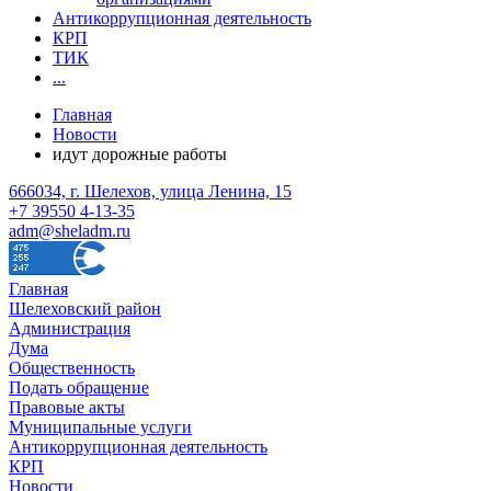
Антикоррупционная деятельность
КРП
ТИК
...
Главная
Новости
идут дорожные работы
666034, г. Шелехов, улица Ленина, 15
+7 39550 4-13-35
adm@sheladm.ru
Главная
Шелеховский район
Администрация
Дума
Общественность
Подать обращение
Правовые акты
Муниципальные услуги
Антикоррупционная деятельность
КРП
Новости