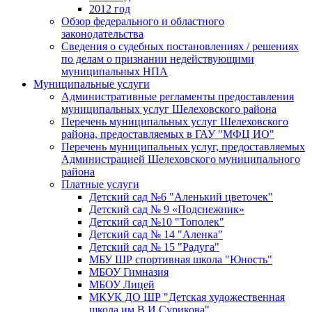
2012 год
Обзор федерального и областного
законодательства
Сведения о судебных постановлениях / решениях
по делам о признании недействующими
муниципальных НПА
Муниципальные услуги
Административные регламенты предоставления
муниципальных услуг Шелеховского района
Перечень муниципальных услуг Шелеховского
района, предоставляемых в ГАУ "МФЦ ИО"
Перечень муниципальных услуг, предоставляемых
Администрацией Шелеховского муниципального
района
Платные услуги
Детский сад №6 "Аленький цветочек"
Детский сад № 9 «Подснежник»
Детский сад №10 "Тополек"
Детский сад № 14 "Аленка"
Детский сад № 15 "Радуга"
МБУ ШР спортивная школа "Юность"
МБОУ Гимназия
МБОУ Лицей
МКУК ДО ШР "Детская художественная
школа им.В.И.Сурикова"