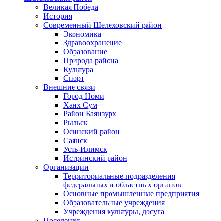
Великая Победа
История
Современный Шелеховский район
Экономика
Здравоохранение
Образование
Природа района
Культура
Спорт
Внешние связи
Город Номи
Ханх Сум
Район Баянзурх
Рыльск
Осинский район
Саянск
Усть-Илимск
Истринский район
Организации
Территориальные подразделения
федеральных и областных органов
Основные промышленные предприятия
Образовательные учреждения
Учреждения культуры, досуга
Поселения