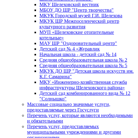
МКУ Шелеховский вестник
МБОУ ДО ШР "Центр творчества"
МКУК Городской музей Г.И. Шелехова
МКУК ШР Межпоселенческий центр
культурного развития
МУП «Шелеховские отопительные
котельные»
МАУ ШР "Оздоровительный центр"
Детский сад № 4 «Журавлик
Начальная школа - детский сад № 14
Средняя общеобразовательная школа № 2
Средняя общеобразовательная школа № 5
МКУК ДО ШР "Детская школа искусств им.
К.Г. Самарина"
МКУ «Инженерно-хозяйственная служба
инфраструктуры Шелеховского района»
Детский сад комбинированного вида № 12
"Солнышко"
Массовые социально значимые услуги,
предоставляемые через Госуслуги
Перечень услуг, которые являются необходимыми
и обязательными
Перечень услуг, предоставляемых
муниципальными учреждениями и другими
организациями