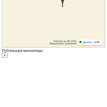
Публикация миниатюры
×