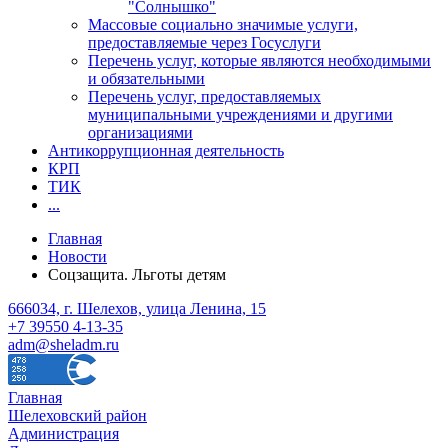
"Солнышко"
Массовые социально значимые услуги,
предоставляемые через Госуслуги
Перечень услуг, которые являются необходимыми
и обязательными
Перечень услуг, предоставляемых
муниципальными учреждениями и другими
организациями
Антикоррупционная деятельность
КРП
ТИК
...
Главная
Новости
Соцзащита. Льготы детям
666034, г. Шелехов, улица Ленина, 15
+7 39550 4-13-35
adm@sheladm.ru
Главная
Шелеховский район
Администрация