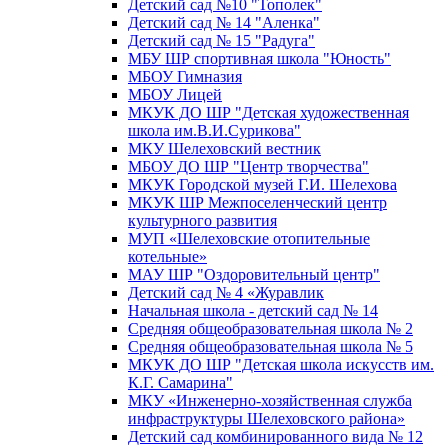
Детский сад №10 "Тополек"
Детский сад № 14 "Аленка"
Детский сад № 15 "Радуга"
МБУ ШР спортивная школа "Юность"
МБОУ Гимназия
МБОУ Лицей
МКУК ДО ШР "Детская художественная
школа им.В.И.Сурикова"
МКУ Шелеховский вестник
МБОУ ДО ШР "Центр творчества"
МКУК Городской музей Г.И. Шелехова
МКУК ШР Межпоселенческий центр
культурного развития
МУП «Шелеховские отопительные
котельные»
МАУ ШР "Оздоровительный центр"
Детский сад № 4 «Журавлик
Начальная школа - детский сад № 14
Средняя общеобразовательная школа № 2
Средняя общеобразовательная школа № 5
МКУК ДО ШР "Детская школа искусств им.
К.Г. Самарина"
МКУ «Инженерно-хозяйственная служба
инфраструктуры Шелеховского района»
Детский сад комбинированного вида № 12