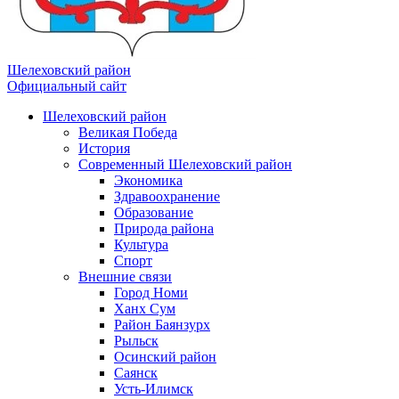
Шелеховский район
Официальный сайт
Шелеховский район
Великая Победа
История
Современный Шелеховский район
Экономика
Здравоохранение
Образование
Природа района
Культура
Спорт
Внешние связи
Город Номи
Ханх Сум
Район Баянзурх
Рыльск
Осинский район
Саянск
Усть-Илимск