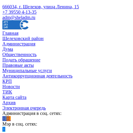
666034, г. Шелехов, улица Ленина, 15
+7 39550 4-13-35
adm@sheladm.ru
Главная
Шелеховский район
Администрация
Дума
Общественность
Подать обращение
Правовые акты
Муниципальные услуги
Антикоррупционная деятельность
КРП
Новости
ТИК
Карта сайта
Архив
Электронная очередь
Администрация в соц. сетях:
Мэр в соц. сетях: