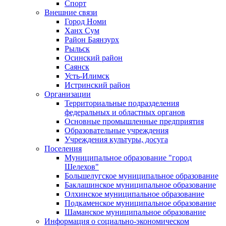
Спорт
Внешние связи
Город Номи
Ханх Сум
Район Баянзурх
Рыльск
Осинский район
Саянск
Усть-Илимск
Истринский район
Организации
Территориальные подразделения
федеральных и областных органов
Основные промышленные предприятия
Образовательные учреждения
Учреждения культуры, досуга
Поселения
Муниципальное образование "город
Шелехов"
Большелугское муниципальное образование
Баклашинское муниципальное образование
Олхинское муниципальное образование
Подкаменское муниципальное образование
Шаманское муниципальное образование
Информация о социально-экономическом