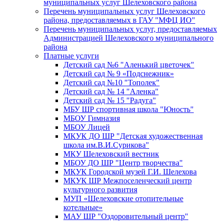
муниципальных услуг Шелеховского района
Перечень муниципальных услуг Шелеховского
района, предоставляемых в ГАУ "МФЦ ИО"
Перечень муниципальных услуг, предоставляемых
Администрацией Шелеховского муниципального
района
Платные услуги
Детский сад №6 "Аленький цветочек"
Детский сад № 9 «Подснежник»
Детский сад №10 "Тополек"
Детский сад № 14 "Аленка"
Детский сад № 15 "Радуга"
МБУ ШР спортивная школа "Юность"
МБОУ Гимназия
МБОУ Лицей
МКУК ДО ШР "Детская художественная
школа им.В.И.Сурикова"
МКУ Шелеховский вестник
МБОУ ДО ШР "Центр творчества"
МКУК Городской музей Г.И. Шелехова
МКУК ШР Межпоселенческий центр
культурного развития
МУП «Шелеховские отопительные
котельные»
МАУ ШР "Оздоровительный центр"