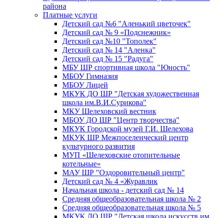
района
Платные услуги
Детский сад №6 "Аленький цветочек"
Детский сад № 9 «Подснежник»
Детский сад №10 "Тополек"
Детский сад № 14 "Аленка"
Детский сад № 15 "Радуга"
МБУ ШР спортивная школа "Юность"
МБОУ Гимназия
МБОУ Лицей
МКУК ДО ШР "Детская художественная
школа им.В.И.Сурикова"
МКУ Шелеховский вестник
МБОУ ДО ШР "Центр творчества"
МКУК Городской музей Г.И. Шелехова
МКУК ШР Межпоселенческий центр
культурного развития
МУП «Шелеховские отопительные
котельные»
МАУ ШР "Оздоровительный центр"
Детский сад № 4 «Журавлик
Начальная школа - детский сад № 14
Средняя общеобразовательная школа № 2
Средняя общеобразовательная школа № 5
МКУК ДО ШР "Детская школа искусств им.