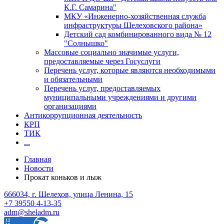
К.Г. Самарина"
МКУ «Инженерно-хозяйственная служба
инфраструктуры Шелеховского района»
Детский сад комбинированного вида № 12
"Солнышко"
Массовые социально значимые услуги,
предоставляемые через Госуслуги
Перечень услуг, которые являются необходимыми
и обязательными
Перечень услуг, предоставляемых
муниципальными учреждениями и другими
организациями
Антикоррупционная деятельность
КРП
ТИК
...
Главная
Новости
Прокат коньков и лыж
666034, г. Шелехов, улица Ленина, 15
+7 39550 4-13-35
adm@sheladm.ru