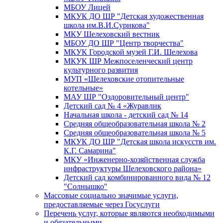
МБОУ Лицей
МКУК ДО ШР "Детская художественная
школа им.В.И.Сурикова"
МКУ Шелеховский вестник
МБОУ ДО ШР "Центр творчества"
МКУК Городской музей Г.И. Шелехова
МКУК ШР Межпоселенческий центр
культурного развития
МУП «Шелеховские отопительные
котельные»
МАУ ШР "Оздоровительный центр"
Детский сад № 4 «Журавлик
Начальная школа - детский сад № 14
Средняя общеобразовательная школа № 2
Средняя общеобразовательная школа № 5
МКУК ДО ШР "Детская школа искусств им.
К.Г. Самарина"
МКУ «Инженерно-хозяйственная служба
инфраструктуры Шелеховского района»
Детский сад комбинированного вида № 12
"Солнышко"
Массовые социально значимые услуги,
предоставляемые через Госуслуги
Перечень услуг, которые являются необходимыми
и обязательными