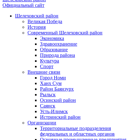
Официальный сайт
Шелеховский район
Великая Победа
История
Современный Шелеховский район
Экономика
Здравоохранение
Образование
Природа района
Культура
Спорт
Внешние связи
Город Номи
Ханх Сум
Район Баянзурх
Рыльск
Осинский район
Саянск
Усть-Илимск
Истринский район
Организации
Территориальные подразделения
федеральных и областных органов
Основные промышленные предприятия