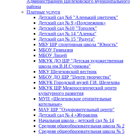
Администрацией Шелеховского муниципального
района
Платные услуги
Детский сад №6 "Аленький цветочек"
Детский сад № 9 «Подснежник»
Детский сад №10 "Тополек"
Детский сад № 14 "Аленка"
Детский сад № 15 "Радуга"
МБУ ШР спортивная школа "Юность"
МБОУ Гимназия
МБОУ Лицей
МКУК ДО ШР "Детская художественная
школа им.В.И.Сурикова"
МКУ Шелеховский вестник
МБОУ ДО ШР "Центр творчества"
МКУК Городской музей Г.И. Шелехова
МКУК ШР Межпоселенческий центр
культурного развития
МУП «Шелеховские отопительные
котельные»
МАУ ШР "Оздоровительный центр"
Детский сад № 4 «Журавлик
Начальная школа - детский сад № 14
Средняя общеобразовательная школа № 2
Средняя общеобразовательная школа № 5