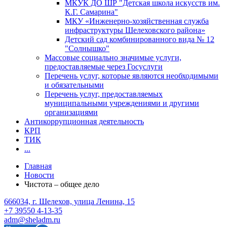
МКУК ДО ШР "Детская школа искусств им.
К.Г. Самарина"
МКУ «Инженерно-хозяйственная служба
инфраструктуры Шелеховского района»
Детский сад комбинированного вида № 12
"Солнышко"
Массовые социально значимые услуги,
предоставляемые через Госуслуги
Перечень услуг, которые являются необходимыми
и обязательными
Перечень услуг, предоставляемых
муниципальными учреждениями и другими
организациями
Антикоррупционная деятельность
КРП
ТИК
...
Главная
Новости
Чистота – общее дело
666034, г. Шелехов, улица Ленина, 15
+7 39550 4-13-35
adm@sheladm.ru