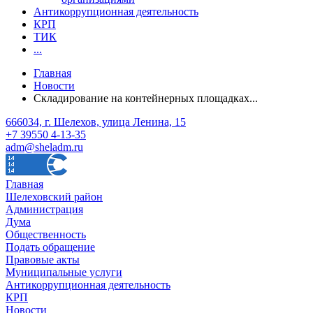
Антикоррупционная деятельность
КРП
ТИК
...
Главная
Новости
Складирование на контейнерных площадках...
666034, г. Шелехов, улица Ленина, 15
+7 39550 4-13-35
adm@sheladm.ru
Главная
Шелеховский район
Администрация
Дума
Общественность
Подать обращение
Правовые акты
Муниципальные услуги
Антикоррупционная деятельность
КРП
Новости