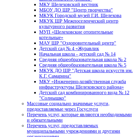
МКУ Шелеховский вестник
МБОУ ДО ШР "Центр творчества"
МКУК Городской музей Г.И. Шелехова
МКУК ШР Межпоселенческий центр
культурного развития
МУП «Шелеховские отопительные
котельные»
МАУ ШР "Оздоровительный центр"
Детский сад № 4 «Журавлик
Начальная школа - детский сад № 14
Средняя общеобразовательная школа № 2
Средняя общеобразовательная школа № 5
МКУК ДО ШР "Детская школа искусств им.
К.Г. Самарина"
МКУ «Инженерно-хозяйственная служба
инфраструктуры Шелеховского района»
Детский сад комбинированного вида № 12
"Солнышко"
Массовые социально значимые услуги,
предоставляемые через Госуслуги
Перечень услуг, которые являются необходимыми
и обязательными
Перечень услуг, предоставляемых
муниципальными учреждениями и другими
организациями