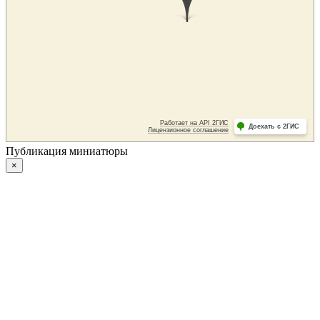
Публикация миниатюры
×