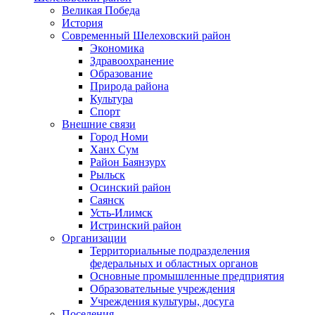
Великая Победа
История
Современный Шелеховский район
Экономика
Здравоохранение
Образование
Природа района
Культура
Спорт
Внешние связи
Город Номи
Ханх Сум
Район Баянзурх
Рыльск
Осинский район
Саянск
Усть-Илимск
Истринский район
Организации
Территориальные подразделения
федеральных и областных органов
Основные промышленные предприятия
Образовательные учреждения
Учреждения культуры, досуга
Поселения