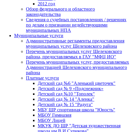
2012 год
Обзор федерального и областного
законодательства
Сведения о судебных постановлениях / решениях
по делам о признании недействующими
муниципальных НПА
Муниципальные услуги
Административные регламенты предоставления
муниципальных услуг Шелеховского района
Перечень муниципальных услуг Шелеховского
района, предоставляемых в ГАУ "МФЦ ИО"
Перечень муниципальных услуг, предоставляемых
Администрацией Шелеховского муниципального
района
Платные услуги
Детский сад №6 "Аленький цветочек"
Детский сад № 9 «Подснежник»
Детский сад №10 "Тополек"
Детский сад № 14 "Аленка"
Детский сад № 15 "Радуга"
МБУ ШР спортивная школа "Юность"
МБОУ Гимназия
МБОУ Лицей
МКУК ДО ШР "Детская художественная
школа им.В.И.Сурикова"