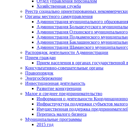
Отдел управления персоналом
Хозяйственная служба
Реестр социально ориентированных некоммерчески
Органы местного самоуправления
Администрация муниципального образования
Администрация Большелугского муниципальн
Администрация Олхинского муниципального 
Администрация Подкаменского муниципально
Администрация Баклашинского муниципально
Администрация Шаманского муниципального
Распорядок деятельности Администрации
Прием граждан
Прием населения в органах государственной 
Консультативно-совещательные органы
Правопорядок
Энергосбережение
Инвестиционная деятельность
Развитие конкуренции
Малое и среднее предпринимательство
Информация о деятельности Координационног
Инфраструктура поддержки субъектов малого
Имущественная поддержка предпринимателей
Перепись малого бизнеса
Муниципальные программы
2015 год