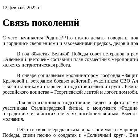
12 февраля 2025 г.
Связь поколений
С чего начинается Родина? Что нужно делать, говорить, по
и гордились свершениями и завоеваниями предков, дедов и пр
В год 80-летия Великой Победы совет ветеранов в рам
«Аленький цветочек» составили план совместных мероприятия
является патриотическая работа.
В январе социальным координатором госфонда «Защит
Крыловой и ветераном боевых действий, участником СВО Ал
с воспитанниками старшей и подготовительной групп. Ребят
российского воинства – Георгиевской лентой и логотипом юби
Для воспитанников подготовили видео и фото о мем
участникам Сталинградской битвы, о монументе «Родина
о традициях и воинских почестях погибшим воинам. Вместе
молчания.
Ребята в свою очередь показали, как они умеют маршир
Победы, спели песню о солдатах и «Солнечный круг». Вни