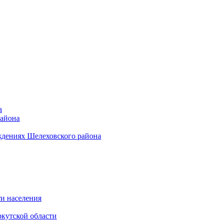
а
района
ждениях Шелеховского района
и населения
кутской области