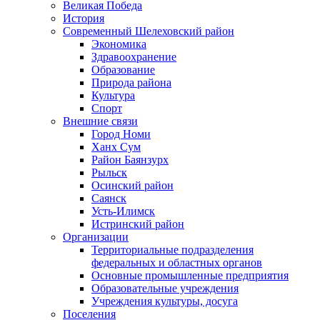
Великая Победа
История
Современный Шелеховский район
Экономика
Здравоохранение
Образование
Природа района
Культура
Спорт
Внешние связи
Город Номи
Ханх Сум
Район Баянзурх
Рыльск
Осинский район
Саянск
Усть-Илимск
Истринский район
Организации
Территориальные подразделения
федеральных и областных органов
Основные промышленные предприятия
Образовательные учреждения
Учреждения культуры, досуга
Поселения