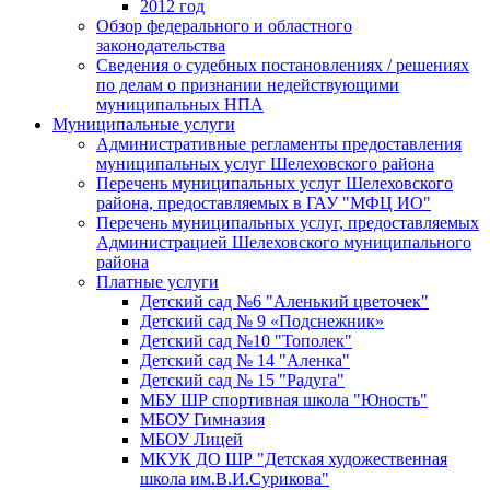
2012 год
Обзор федерального и областного
законодательства
Сведения о судебных постановлениях / решениях
по делам о признании недействующими
муниципальных НПА
Муниципальные услуги
Административные регламенты предоставления
муниципальных услуг Шелеховского района
Перечень муниципальных услуг Шелеховского
района, предоставляемых в ГАУ "МФЦ ИО"
Перечень муниципальных услуг, предоставляемых
Администрацией Шелеховского муниципального
района
Платные услуги
Детский сад №6 "Аленький цветочек"
Детский сад № 9 «Подснежник»
Детский сад №10 "Тополек"
Детский сад № 14 "Аленка"
Детский сад № 15 "Радуга"
МБУ ШР спортивная школа "Юность"
МБОУ Гимназия
МБОУ Лицей
МКУК ДО ШР "Детская художественная
школа им.В.И.Сурикова"