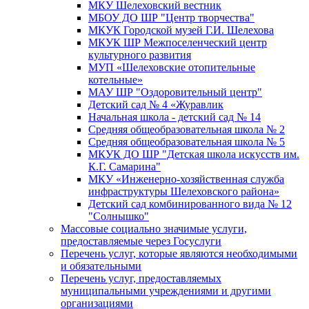
МКУ Шелеховский вестник
МБОУ ДО ШР "Центр творчества"
МКУК Городской музей Г.И. Шелехова
МКУК ШР Межпоселенческий центр
культурного развития
МУП «Шелеховские отопительные
котельные»
МАУ ШР "Оздоровительный центр"
Детский сад № 4 «Журавлик
Начальная школа - детский сад № 14
Средняя общеобразовательная школа № 2
Средняя общеобразовательная школа № 5
МКУК ДО ШР "Детская школа искусств им.
К.Г. Самарина"
МКУ «Инженерно-хозяйственная служба
инфраструктуры Шелеховского района»
Детский сад комбинированного вида № 12
"Солнышко"
Массовые социально значимые услуги,
предоставляемые через Госуслуги
Перечень услуг, которые являются необходимыми
и обязательными
Перечень услуг, предоставляемых
муниципальными учреждениями и другими
организациями