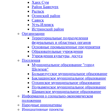
Ханх Сум
Район Баянзурх
Рыльск
Осинский район
Саянск
Усть-Илимск
Истринский район
Организации
Территориальные подразделения
федеральных и областных органов
Основные промышленные предприятия
Образовательные учреждения
Учреждения культуры, досуга
Поселения
Муниципальное образование "город
Шелехов"
Большелугское муниципальное образование
Баклашинское муниципальное образование
Олхинское муниципальное образование
Подкаменское муниципальное образование
Шаманское муниципальное образование
Информация о социально-экономическом
положении
Народные инициативы
Инициативные проекты