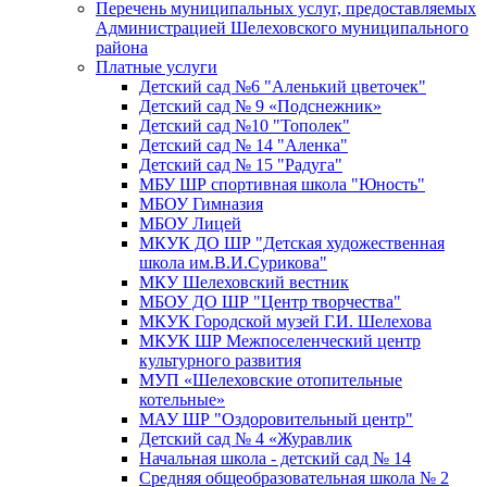
Перечень муниципальных услуг, предоставляемых
Администрацией Шелеховского муниципального
района
Платные услуги
Детский сад №6 "Аленький цветочек"
Детский сад № 9 «Подснежник»
Детский сад №10 "Тополек"
Детский сад № 14 "Аленка"
Детский сад № 15 "Радуга"
МБУ ШР спортивная школа "Юность"
МБОУ Гимназия
МБОУ Лицей
МКУК ДО ШР "Детская художественная
школа им.В.И.Сурикова"
МКУ Шелеховский вестник
МБОУ ДО ШР "Центр творчества"
МКУК Городской музей Г.И. Шелехова
МКУК ШР Межпоселенческий центр
культурного развития
МУП «Шелеховские отопительные
котельные»
МАУ ШР "Оздоровительный центр"
Детский сад № 4 «Журавлик
Начальная школа - детский сад № 14
Средняя общеобразовательная школа № 2