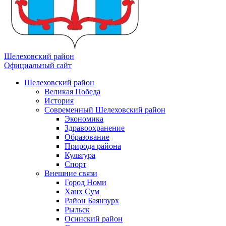
Шелеховский район
Официальный сайт
Шелеховский район
Великая Победа
История
Современный Шелеховский район
Экономика
Здравоохранение
Образование
Природа района
Культура
Спорт
Внешние связи
Город Номи
Ханх Сум
Район Баянзурх
Рыльск
Осинский район