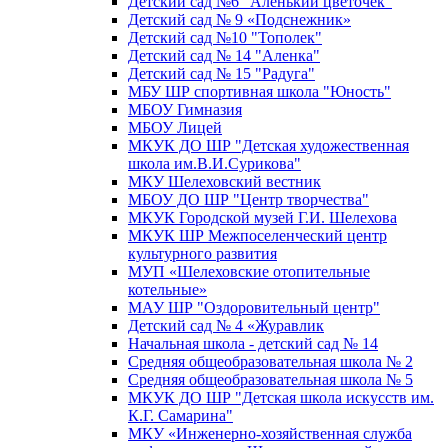
Детский сад №6 "Аленький цветочек"
Детский сад № 9 «Подснежник»
Детский сад №10 "Тополек"
Детский сад № 14 "Аленка"
Детский сад № 15 "Радуга"
МБУ ШР спортивная школа "Юность"
МБОУ Гимназия
МБОУ Лицей
МКУК ДО ШР "Детская художественная
школа им.В.И.Сурикова"
МКУ Шелеховский вестник
МБОУ ДО ШР "Центр творчества"
МКУК Городской музей Г.И. Шелехова
МКУК ШР Межпоселенческий центр
культурного развития
МУП «Шелеховские отопительные
котельные»
МАУ ШР "Оздоровительный центр"
Детский сад № 4 «Журавлик
Начальная школа - детский сад № 14
Средняя общеобразовательная школа № 2
Средняя общеобразовательная школа № 5
МКУК ДО ШР "Детская школа искусств им.
К.Г. Самарина"
МКУ «Инженерно-хозяйственная служба