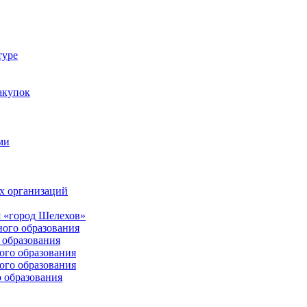
туре
акупок
ми
х организаций
 «город Шелехов»
ого образования
образования
го образования
го образования
 образования