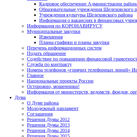
Кадровое обеспечение Администрации район
Образовательные учреждения Шелеховского 
Учреждения культуры Шелеховского района
Информация о вакансиях в финансовых учре
Информация по КОРОНАВИРУСУ
Муниципальные закупки
Извещения
Планы-графики и планы закупки
Перечень информационных систем
Подать обращение
Содействие по повышению финансовой грамотност
Служба по контракту
Номера телефонов «горячих телефонных линий» Ир
Главное
Национальные проекты России
Осторожно, мошенники!
Информация от министерств, ведомств, фондов, ор
Дума
О Думе района
Молодежный парламент
Соглашения
Решения Думы 2012
Решения Думы 2013
Решения Думы 2014
Решения Думы 2015