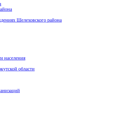
а
района
ждениях Шелеховского района
и населения
кутской области
ганизаций