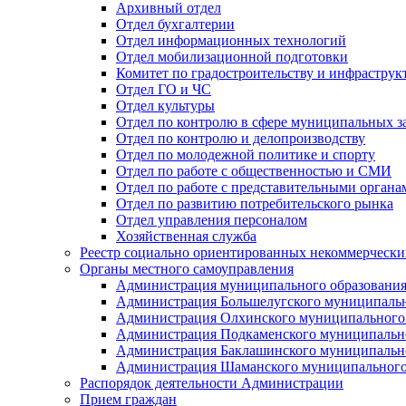
Архивный отдел
Отдел бухгалтерии
Отдел информационных технологий
Отдел мобилизационной подготовки
Комитет по градостроительству и инфраструк
Отдел ГО и ЧС
Отдел культуры
Отдел по контролю в сфере муниципальных з
Отдел по контролю и делопроизводству
Отдел по молодежной политике и спорту
Отдел по работе с общественностью и СМИ
Отдел по работе с представительными органа
Отдел по развитию потребительского рынка
Отдел управления персоналом
Хозяйственная служба
Реестр социально ориентированных некоммерчески
Органы местного самоуправления
Администрация муниципального образования
Администрация Большелугского муниципальн
Администрация Олхинского муниципального 
Администрация Подкаменского муниципально
Администрация Баклашинского муниципально
Администрация Шаманского муниципального
Распорядок деятельности Администрации
Прием граждан