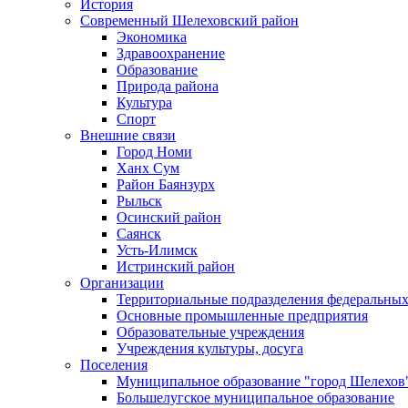
История
Современный Шелеховский район
Экономика
Здравоохранение
Образование
Природа района
Культура
Спорт
Внешние связи
Город Номи
Ханх Сум
Район Баянзурх
Рыльск
Осинский район
Саянск
Усть-Илимск
Истринский район
Организации
Территориальные подразделения федеральных
Основные промышленные предприятия
Образовательные учреждения
Учреждения культуры, досуга
Поселения
Муниципальное образование "город Шелехов
Большелугское муниципальное образование