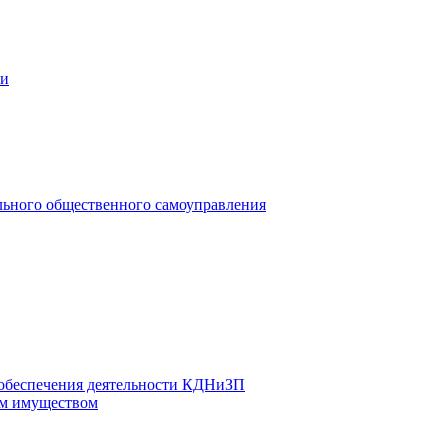
ии
льного общественного самоуправления
 обеспечения деятельности КДНиЗП
м имуществом