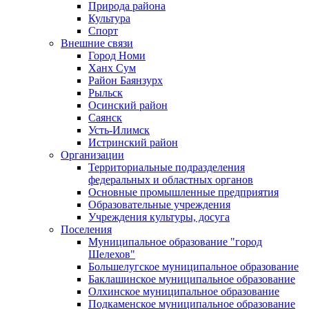
Природа района
Культура
Спорт
Внешние связи
Город Номи
Ханх Сум
Район Баянзурх
Рыльск
Осинский район
Саянск
Усть-Илимск
Истринский район
Организации
Территориальные подразделения
федеральных и областных органов
Основные промышленные предприятия
Образовательные учреждения
Учреждения культуры, досуга
Поселения
Муниципальное образование "город
Шелехов"
Большелугское муниципальное образование
Баклашинское муниципальное образование
Олхинское муниципальное образование
Подкаменское муниципальное образование