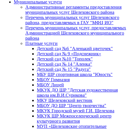
Муниципальные услуги
Административные регламенты предоставления
муниципальных услуг Шелеховского района
Перечень муниципальных услуг Шелеховского
района, предоставляемых в ГАУ "МФЦ ИО"
Перечень муниципальных услуг, предоставляемых
Администрацией Шелеховского муниципального
района
Платные услуги
Детский сад №6 "Аленький цветочек"
Детский сад № 9 «Подснежник»
Детский сад №10 "Тополек"
Детский сад № 14 "Аленка"
Детский сад № 15 "Радуга"
МБУ ШР спортивная школа "Юность"
МБОУ Гимназия
МБОУ Лицей
МКУК ДО ШР "Детская художественная
школа им.В.И.Сурикова"
МКУ Шелеховский вестник
МБОУ ДО ШР "Центр творчества"
МКУК Городской музей Г.И. Шелехова
МКУК ШР Межпоселенческий центр
культурного развития
МУП «Шелеховские отопительные