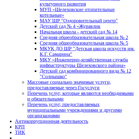
культурного развития
МУП «Шелеховские отопительные
котельные»
МАУ ШР "Оздоровительный центр"
Детский сад № 4 «Журавлик
Начальная школа - детский сад № 14
Средняя общеобразовательная школа № 2
Средняя общеобразовательная школа № 5
МКУК ДО ШР "Детская школа искусств им.
К.Г. Самарина"
МКУ «Инженерно-хозяйственная служба
инфраструктуры Шелеховского района»
Детский сад комбинированного вида № 12
"Солнышко"
Массовые социально значимые услуги,
предоставляемые через Госуслуги
Перечень услуг, которые являются необходимыми
и обязательными
Перечень услуг, предоставляемых
муниципальными учреждениями и другими
организациями
Антикоррупционная деятельность
КРП
ТИК
...