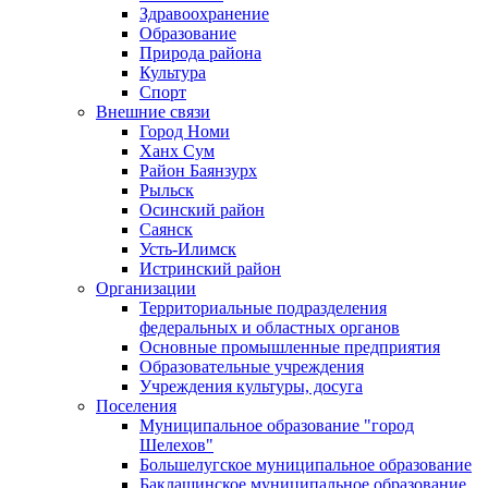
Здравоохранение
Образование
Природа района
Культура
Спорт
Внешние связи
Город Номи
Ханх Сум
Район Баянзурх
Рыльск
Осинский район
Саянск
Усть-Илимск
Истринский район
Организации
Территориальные подразделения
федеральных и областных органов
Основные промышленные предприятия
Образовательные учреждения
Учреждения культуры, досуга
Поселения
Муниципальное образование "город
Шелехов"
Большелугское муниципальное образование
Баклашинское муниципальное образование