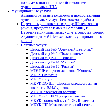
по делам о признании недействующими
муниципальных НПА
Муниципальные услуги
Административные регламенты предоставления
муниципальных услуг Шелеховского района
Перечень муниципальных услуг Шелеховского
района, предоставляемых в ГАУ "МФЦ ИО"
Перечень муниципальных услуг, предоставляемых
Администрацией Шелеховского муниципального
района
Платные услуги
Детский сад №6 "Аленький цветочек"
Детский сад № 9 «Подснежник»
Детский сад №10 "Тополек"
Детский сад № 14 "Аленка"
Детский сад № 15 "Радуга"
МБУ ШР спортивная школа "Юность"
МБОУ Гимназия
МБОУ Лицей
МКУК ДО ШР "Детская художественная
школа им.В.И.Сурикова"
МКУ Шелеховский вестник
МБОУ ДО ШР "Центр творчества"
МКУК Городской музей Г.И. Шелехова
МКУК ШР Межпоселенческий центр