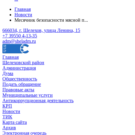
Главная
Новости
Месячник безопасности мясной п...
666034, г. Шелехов, улица Ленина, 15
+7 39550 4-13-35
adm@sheladm.ru
Главная
Шелеховский район
Администрация
Дума
Общественность
Подать обращение
Правовые акты
Муниципальные услуги
Антикоррупционная деятельность
КРП
Новости
ТИК
Карта сайта
Архив
Электронная очередь