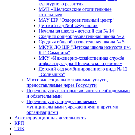
культурного развития
МУП «Шелеховские отопительные
котельные»
МАУ ШР "Оздоровительный центр"
Детский сад № 4 «Журавлик
Начальная школа - детский сад № 14
Средняя общеобразовательная школа № 2
Средняя общеобразовательная школа № 5
МКУК ДО ШР "Детская школа искусств им.
К.Г. Самарина"
МКУ «Инженерно-хозяйственная служба
инфраструктуры Шелеховского района»
Детский сад комбинированного вида № 12
"Солнышко"
Массовые социально значимые услуги,
предоставляемые через Госуслуги
Перечень услуг, которые являются необходимыми
и обязательными
Перечень услуг, предоставляемых
муниципальными учреждениями и другими
организациями
Антикоррупционная деятельность
КРП
ТИК
...