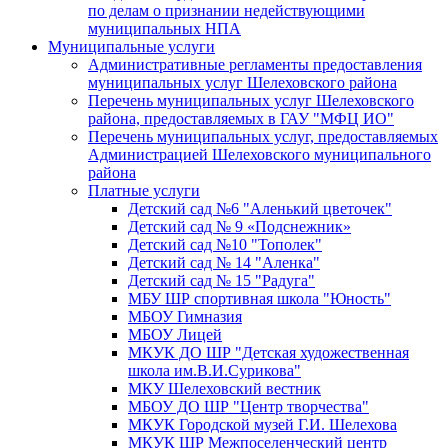
по делам о признании недействующими
муниципальных НПА
Муниципальные услуги
Административные регламенты предоставления
муниципальных услуг Шелеховского района
Перечень муниципальных услуг Шелеховского
района, предоставляемых в ГАУ "МФЦ ИО"
Перечень муниципальных услуг, предоставляемых
Администрацией Шелеховского муниципального
района
Платные услуги
Детский сад №6 "Аленький цветочек"
Детский сад № 9 «Подснежник»
Детский сад №10 "Тополек"
Детский сад № 14 "Аленка"
Детский сад № 15 "Радуга"
МБУ ШР спортивная школа "Юность"
МБОУ Гимназия
МБОУ Лицей
МКУК ДО ШР "Детская художественная
школа им.В.И.Сурикова"
МКУ Шелеховский вестник
МБОУ ДО ШР "Центр творчества"
МКУК Городской музей Г.И. Шелехова
МКУК ШР Межпоселенческий центр