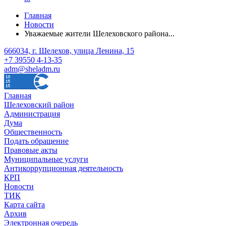
Главная
Новости
Уважаемые жители Шелеховского района...
666034, г. Шелехов, улица Ленина, 15
+7 39550 4-13-35
adm@sheladm.ru
Главная
Шелеховский район
Администрация
Дума
Общественность
Подать обращение
Правовые акты
Муниципальные услуги
Антикоррупционная деятельность
КРП
Новости
ТИК
Карта сайта
Архив
Электронная очередь