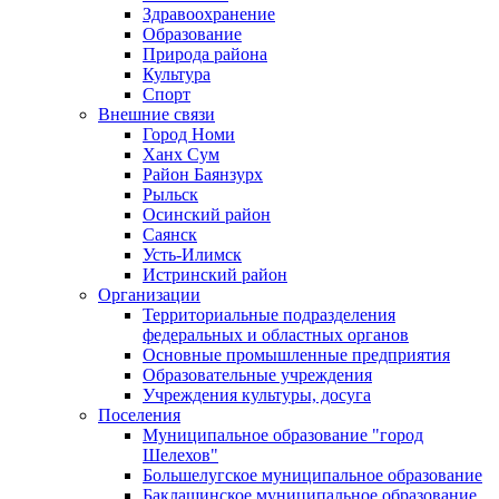
Здравоохранение
Образование
Природа района
Культура
Спорт
Внешние связи
Город Номи
Ханх Сум
Район Баянзурх
Рыльск
Осинский район
Саянск
Усть-Илимск
Истринский район
Организации
Территориальные подразделения
федеральных и областных органов
Основные промышленные предприятия
Образовательные учреждения
Учреждения культуры, досуга
Поселения
Муниципальное образование "город
Шелехов"
Большелугское муниципальное образование
Баклашинское муниципальное образование