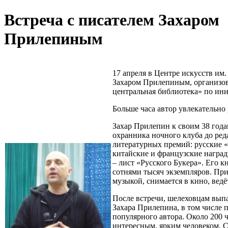
Встреча с писателем Захаром
Прилепиным
17 апреля в Центре искусств им.
Захаром Прилепиным, организо
центральная библиотека» по ин
Больше часа автор увлекательно 
Захар Прилепин к своим 38 года
охранника ночного клуба до ред
литературных премий: русские 
китайские и французские наград
– лист «Русского Букера». Его к
сотнями тысяч экземпляров. При
музыкой, снимается в кино, вед
После встречи, шелеховцам вып
Захара Прилепина, в том числе 
популярного автора. Около 200 
интересным, ярким человеком. 