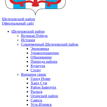
Шелеховский район
Официальный сайт
Шелеховский район
Великая Победа
История
Современный Шелеховский район
Экономика
Здравоохранение
Образование
Природа района
Культура
Спорт
Внешние связи
Город Номи
Ханх Сум
Район Баянзурх
Рыльск
Осинский район
Саянск
Усть-Илимск