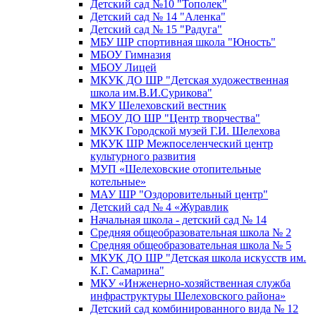
Детский сад №10 "Тополек"
Детский сад № 14 "Аленка"
Детский сад № 15 "Радуга"
МБУ ШР спортивная школа "Юность"
МБОУ Гимназия
МБОУ Лицей
МКУК ДО ШР "Детская художественная
школа им.В.И.Сурикова"
МКУ Шелеховский вестник
МБОУ ДО ШР "Центр творчества"
МКУК Городской музей Г.И. Шелехова
МКУК ШР Межпоселенческий центр
культурного развития
МУП «Шелеховские отопительные
котельные»
МАУ ШР "Оздоровительный центр"
Детский сад № 4 «Журавлик
Начальная школа - детский сад № 14
Средняя общеобразовательная школа № 2
Средняя общеобразовательная школа № 5
МКУК ДО ШР "Детская школа искусств им.
К.Г. Самарина"
МКУ «Инженерно-хозяйственная служба
инфраструктуры Шелеховского района»
Детский сад комбинированного вида № 12