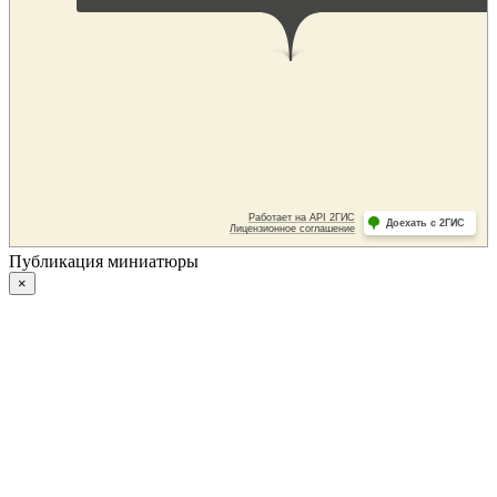
Публикация миниатюры
×