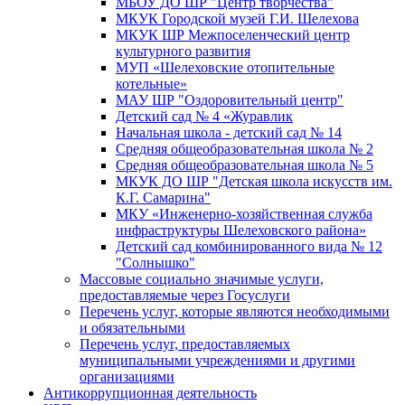
МБОУ ДО ШР "Центр творчества"
МКУК Городской музей Г.И. Шелехова
МКУК ШР Межпоселенческий центр
культурного развития
МУП «Шелеховские отопительные
котельные»
МАУ ШР "Оздоровительный центр"
Детский сад № 4 «Журавлик
Начальная школа - детский сад № 14
Средняя общеобразовательная школа № 2
Средняя общеобразовательная школа № 5
МКУК ДО ШР "Детская школа искусств им.
К.Г. Самарина"
МКУ «Инженерно-хозяйственная служба
инфраструктуры Шелеховского района»
Детский сад комбинированного вида № 12
"Солнышко"
Массовые социально значимые услуги,
предоставляемые через Госуслуги
Перечень услуг, которые являются необходимыми
и обязательными
Перечень услуг, предоставляемых
муниципальными учреждениями и другими
организациями
Антикоррупционная деятельность