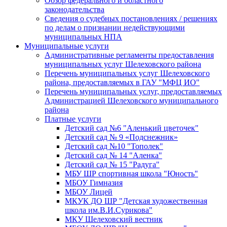
Обзор федерального и областного
законодательства
Сведения о судебных постановлениях / решениях
по делам о признании недействующими
муниципальных НПА
Муниципальные услуги
Административные регламенты предоставления
муниципальных услуг Шелеховского района
Перечень муниципальных услуг Шелеховского
района, предоставляемых в ГАУ "МФЦ ИО"
Перечень муниципальных услуг, предоставляемых
Администрацией Шелеховского муниципального
района
Платные услуги
Детский сад №6 "Аленький цветочек"
Детский сад № 9 «Подснежник»
Детский сад №10 "Тополек"
Детский сад № 14 "Аленка"
Детский сад № 15 "Радуга"
МБУ ШР спортивная школа "Юность"
МБОУ Гимназия
МБОУ Лицей
МКУК ДО ШР "Детская художественная
школа им.В.И.Сурикова"
МКУ Шелеховский вестник