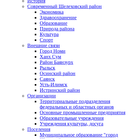
История
Современный Шелеховский район
Экономика
Здравоохранение
Образование
Природа района
Культура
Спорт
Внешние связи
Город Номи
Ханх Сум
Район Баянзурх
Рыльск
Осинский район
Саянск
Усть-Илимск
Истринский район
Организации
Территориальные подразделения
федеральных и областных органов
Основные промышленные предприятия
Образовательные учреждения
Учреждения культуры, досуга
Поселения
Муниципальное образование "город