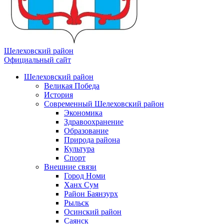
Шелеховский район
Официальный сайт
Шелеховский район
Великая Победа
История
Современный Шелеховский район
Экономика
Здравоохранение
Образование
Природа района
Культура
Спорт
Внешние связи
Город Номи
Ханх Сум
Район Баянзурх
Рыльск
Осинский район
Саянск