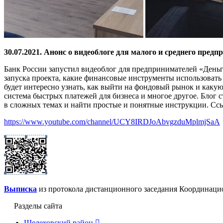
30.07.2021. Анонс о видеоблоге для малого и среднего пред
Банк России запустил видеоблог для предпринимателей «Деньги
запуска проекта, какие финансовые инструменты использовать 
будет интересно узнать, как выйти на фондовый рынок и каку
система быстрых платежей для бизнеса и многое другое. Блог 
в сложных темах и найти простые и понятные инструкции. Ссы
https://www.youtube.com/channel/UCY8IRDJoAbvgzduMplmjSaA
Выписка
из протокола дистанционного заседания Координаци
Разделы сайта
Шелеховский район