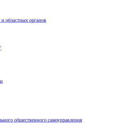
 и областных органов
"
ии
льного общественного самоуправления