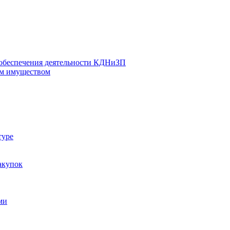
 обеспечения деятельности КДНиЗП
м имуществом
туре
акупок
ми