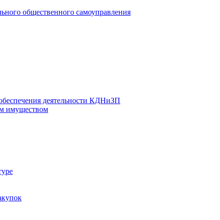
льного общественного самоуправления
 обеспечения деятельности КДНиЗП
м имуществом
туре
акупок