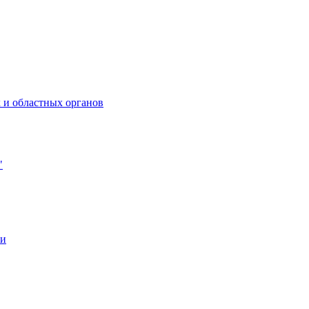
 и областных органов
"
ии