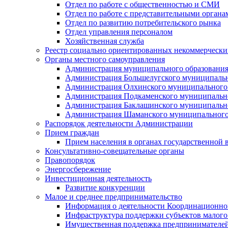
Отдел по работе с общественностью и СМИ
Отдел по работе с представительными органа
Отдел по развитию потребительского рынка
Отдел управления персоналом
Хозяйственная служба
Реестр социально ориентированных некоммерчески
Органы местного самоуправления
Администрация муниципального образования
Администрация Большелугского муниципальн
Администрация Олхинского муниципального 
Администрация Подкаменского муниципально
Администрация Баклашинского муниципально
Администрация Шаманского муниципального
Распорядок деятельности Администрации
Прием граждан
Прием населения в органах государственной 
Консультативно-совещательные органы
Правопорядок
Энергосбережение
Инвестиционная деятельность
Развитие конкуренции
Малое и среднее предпринимательство
Информация о деятельности Координационног
Инфраструктура поддержки субъектов малого
Имущественная поддержка предпринимателей