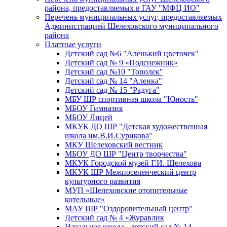
района, предоставляемых в ГАУ "МФЦ ИО"
Перечень муниципальных услуг, предоставляемых
Администрацией Шелеховского муниципального
района
Платные услуги
Детский сад №6 "Аленький цветочек"
Детский сад № 9 «Подснежник»
Детский сад №10 "Тополек"
Детский сад № 14 "Аленка"
Детский сад № 15 "Радуга"
МБУ ШР спортивная школа "Юность"
МБОУ Гимназия
МБОУ Лицей
МКУК ДО ШР "Детская художественная
школа им.В.И.Сурикова"
МКУ Шелеховский вестник
МБОУ ДО ШР "Центр творчества"
МКУК Городской музей Г.И. Шелехова
МКУК ШР Межпоселенческий центр
культурного развития
МУП «Шелеховские отопительные
котельные»
МАУ ШР "Оздоровительный центр"
Детский сад № 4 «Журавлик
Начальная школа - детский сад № 14