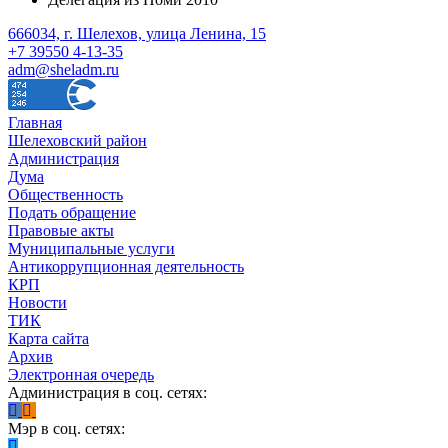
666034, г. Шелехов, улица Ленина, 15
+7 39550 4-13-35
adm@sheladm.ru
Главная
Шелеховский район
Администрация
Дума
Общественность
Подать обращение
Правовые акты
Муниципальные услуги
Антикоррупционная деятельность
КРП
Новости
ТИК
Карта сайта
Архив
Электронная очередь
Администрация в соц. сетях:
Мэр в соц. сетях: