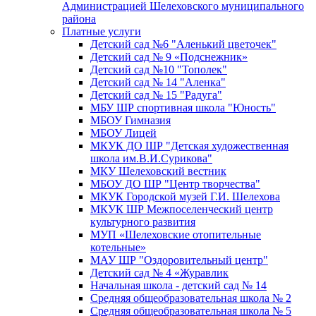
Администрацией Шелеховского муниципального
района
Платные услуги
Детский сад №6 "Аленький цветочек"
Детский сад № 9 «Подснежник»
Детский сад №10 "Тополек"
Детский сад № 14 "Аленка"
Детский сад № 15 "Радуга"
МБУ ШР спортивная школа "Юность"
МБОУ Гимназия
МБОУ Лицей
МКУК ДО ШР "Детская художественная
школа им.В.И.Сурикова"
МКУ Шелеховский вестник
МБОУ ДО ШР "Центр творчества"
МКУК Городской музей Г.И. Шелехова
МКУК ШР Межпоселенческий центр
культурного развития
МУП «Шелеховские отопительные
котельные»
МАУ ШР "Оздоровительный центр"
Детский сад № 4 «Журавлик
Начальная школа - детский сад № 14
Средняя общеобразовательная школа № 2
Средняя общеобразовательная школа № 5