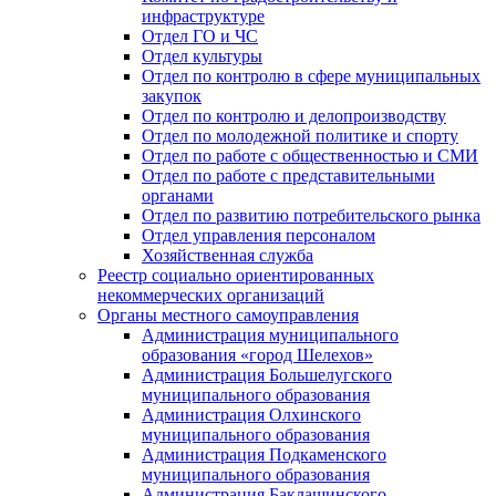
инфраструктуре
Отдел ГО и ЧС
Отдел культуры
Отдел по контролю в сфере муниципальных
закупок
Отдел по контролю и делопроизводству
Отдел по молодежной политике и спорту
Отдел по работе с общественностью и СМИ
Отдел по работе с представительными
органами
Отдел по развитию потребительского рынка
Отдел управления персоналом
Хозяйственная служба
Реестр социально ориентированных
некоммерческих организаций
Органы местного самоуправления
Администрация муниципального
образования «город Шелехов»
Администрация Большелугского
муниципального образования
Администрация Олхинского
муниципального образования
Администрация Подкаменского
муниципального образования
Администрация Баклашинского