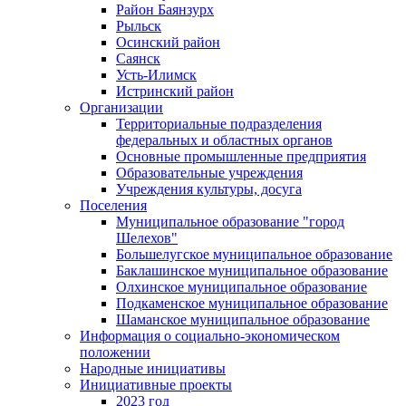
Район Баянзурх
Рыльск
Осинский район
Саянск
Усть-Илимск
Истринский район
Организации
Территориальные подразделения
федеральных и областных органов
Основные промышленные предприятия
Образовательные учреждения
Учреждения культуры, досуга
Поселения
Муниципальное образование "город
Шелехов"
Большелугское муниципальное образование
Баклашинское муниципальное образование
Олхинское муниципальное образование
Подкаменское муниципальное образование
Шаманское муниципальное образование
Информация о социально-экономическом
положении
Народные инициативы
Инициативные проекты
2023 год