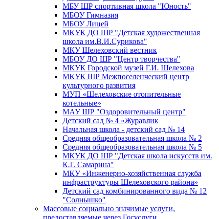
МБУ ШР спортивная школа "Юность"
МБОУ Гимназия
МБОУ Лицей
МКУК ДО ШР "Детская художественная
школа им.В.И.Сурикова"
МКУ Шелеховский вестник
МБОУ ДО ШР "Центр творчества"
МКУК Городской музей Г.И. Шелехова
МКУК ШР Межпоселенческий центр
культурного развития
МУП «Шелеховские отопительные
котельные»
МАУ ШР "Оздоровительный центр"
Детский сад № 4 «Журавлик
Начальная школа - детский сад № 14
Средняя общеобразовательная школа № 2
Средняя общеобразовательная школа № 5
МКУК ДО ШР "Детская школа искусств им.
К.Г. Самарина"
МКУ «Инженерно-хозяйственная служба
инфраструктуры Шелеховского района»
Детский сад комбинированного вида № 12
"Солнышко"
Массовые социально значимые услуги,
предоставляемые через Госуслуги