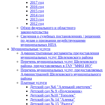
2017 год
2016 год
2015 год
2014 год
2013 год
2012 год
Обзор федерального и областного
законодательства
Сведения о судебных постановлениях / решениях
по делам о признании недействующими
муниципальных НПА
Муниципальные услуги
Административные регламенты предоставления
муниципальных услуг Шелеховского района
Перечень муниципальных услуг Шелеховского
района, предоставляемых в ГАУ "МФЦ ИО"
Перечень муниципальных услуг, предоставляемых
Администрацией Шелеховского муниципального
района
Платные услуги
Детский сад №6 "Аленький цветочек"
Детский сад № 9 «Подснежник»
Детский сад №10 "Тополек"
Детский сад № 14 "Аленка"
Детский сад № 15 "Радуга"