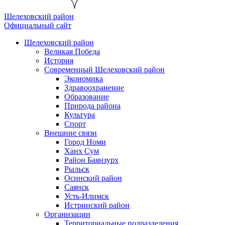
Шелеховский район
Официальный сайт
Шелеховский район
Великая Победа
История
Современный Шелеховский район
Экономика
Здравоохранение
Образование
Природа района
Культура
Спорт
Внешние связи
Город Номи
Ханх Сум
Район Баянзурх
Рыльск
Осинский район
Саянск
Усть-Илимск
Истринский район
Организации
Территориальные подразделения