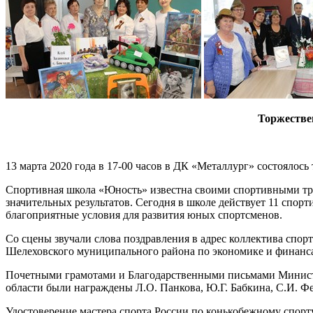
Торжестве
13 марта 2020 года в 17-00 часов в ДК «Металлург» состояло
Спортивная школа «Юность» известна своими спортивными трад
значительных результатов. Сегодня в школе действует 11 спо
благоприятные условия для развития юных спортсменов.
Со сцены звучали слова поздравления в адрес коллектива спо
Шелеховского муниципального района по экономике и финансам
Почетными грамотами и Благодарственными письмами Министер
области были награждены Л.О. Панкова, Ю.Г. Бабкина, С.И. Фе
Удостоверение мастера спорта России по конькобежному спор