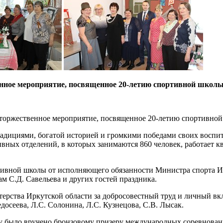
нное мероприятие, посвященное 20-летию спортивной школ
сь торжественное мероприятие, посвященное 20-летию спортивно
ициями, богатой историей и громкими победами своих воспитан
ртивных отделений, в которых занимаются 860 человек, работае
ртивной школы от исполняющего обязанности Министра спорта И
 С.Д. Савельева и других гостей праздника.
ства Иркутской области за добросовестный труд и личный вкла
досеева, Л.С. Солонина, Л.С. Кузнецова, С.В. Лысак.
ту было вручено бронзовому призеру международных соревнован