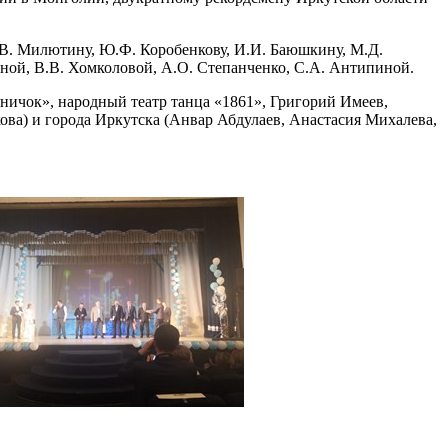
В. Милютину, Ю.Ф. Коробенкову, И.И. Баюшкину, М.Д.
иной, В.В. Хомколовой, А.О. Степанченко, С.А. Антипиной.
ничок», народный театр танца «1861», Григорий Имеев,
ва) и города Иркутска (Анвар Абдулаев, Анастасия Михалева,