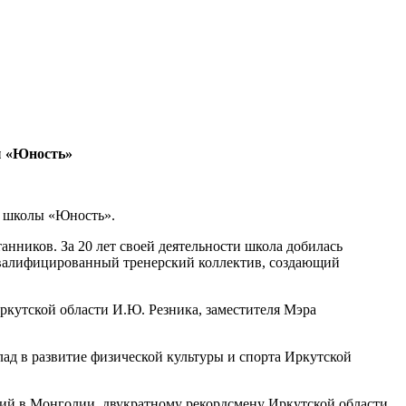
ы «Юность»
й школы «Юность».
ников. За 20 лет своей деятельности школа добилась
т квалифицированный тренерский коллектив, создающий
ркутской области И.Ю. Резника, заместителя Мэра
д в развитие физической культуры и спорта Иркутской
ий в Монголии, двукратному рекордсмену Иркутской области