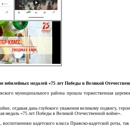
е юбилейных медалей «75 лет Победы в Великой Отечественно
овского муниципального района прошла торжественная церем
ойне, отдавая дань глубокого уважения великому подвигу, геро
я медаль «75 лет Победы в Великой Отечественной войне».
воспитанники кадетского класса Пражско-кадетской роты, так