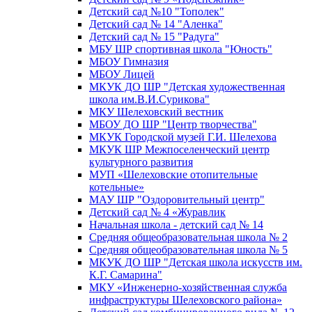
Детский сад №10 "Тополек"
Детский сад № 14 "Аленка"
Детский сад № 15 "Радуга"
МБУ ШР спортивная школа "Юность"
МБОУ Гимназия
МБОУ Лицей
МКУК ДО ШР "Детская художественная
школа им.В.И.Сурикова"
МКУ Шелеховский вестник
МБОУ ДО ШР "Центр творчества"
МКУК Городской музей Г.И. Шелехова
МКУК ШР Межпоселенческий центр
культурного развития
МУП «Шелеховские отопительные
котельные»
МАУ ШР "Оздоровительный центр"
Детский сад № 4 «Журавлик
Начальная школа - детский сад № 14
Средняя общеобразовательная школа № 2
Средняя общеобразовательная школа № 5
МКУК ДО ШР "Детская школа искусств им.
К.Г. Самарина"
МКУ «Инженерно-хозяйственная служба
инфраструктуры Шелеховского района»