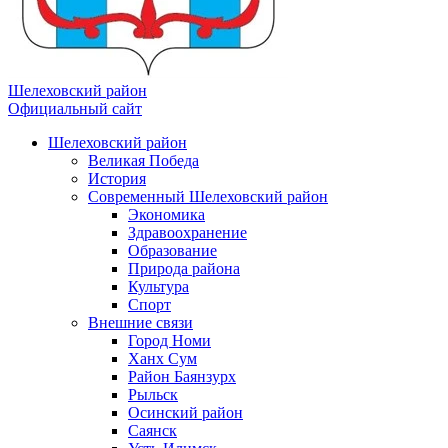
Шелеховский район
Официальный сайт
Шелеховский район
Великая Победа
История
Современный Шелеховский район
Экономика
Здравоохранение
Образование
Природа района
Культура
Спорт
Внешние связи
Город Номи
Ханх Сум
Район Баянзурх
Рыльск
Осинский район
Саянск